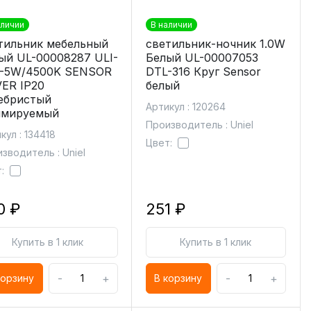
аличии
В наличии
тильник мебельный
светильник-ночник 1.0W
ый UL-00008287 ULI-
Белый UL-00007053
-5W/4500K SENSOR
DTL-316 Круг Sensor
VER IP20
белый
ебристый
Артикул : 120264
мируемый
Производитель : Uniel
кул : 134418
Цвет:
зводитель : Uniel
:
0 ₽
251 ₽
Купить в 1 клик
Купить в 1 клик
-
+
-
+
корзину
В корзину