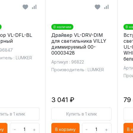
В наличии
В н
ор VL-DFL-BL
Драйвер VL-DRV-DIM
Вст
ерный
для светильника VILLY
све
диммируемый 00-
UL-
 96847
00003428
WHI
итель : LUMKER
бел
Артикул : 96822
Арти
Производитель : LUMKER
Прои
3 041 ₽
79
пить в 1 клик
Купить в 1 клик
-
+
-
+
ну
В корзину
В 