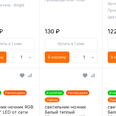
Арти
тель : Arlight
Прои
Цвет
₽
130 ₽
12
пить в 1 клик
Купить в 1 клик
-
+
-
+
ну
В корзину
В 
Распродажа
В наличии
Распродажа
В н
Уценка
Уце
ник-ночник RGB
светильник-ночник
све
" LED от сети
Белый теплый
Бел