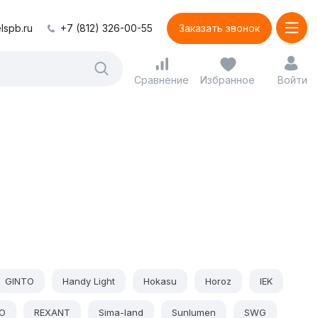
lspb.ru
+7 (812) 326-00-55
Заказать звонок
Сравнение
Избранное
Войти
GINTO
Handy Light
Hokasu
Horoz
IEK
O
REXANT
Sima-land
Sunlumen
SWG