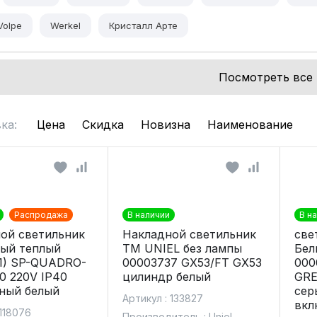
Volpe
Werkel
Кристалл Арте
Посмотреть все 
ка:
Цена
Скидка
Новизна
Наименование
Распродажа
В наличии
В н
ой светильник
Накладной светильник
све
ый теплый
TM UNIEL без лампы
Бел
1) SP-QUADRO-
00003737 GX53/FT GX53
000
0 220V IP40
цилиндр белый
GRE
ный белый
сер
Артикул : 133827
вкл
 118076
Производитель : Uniel