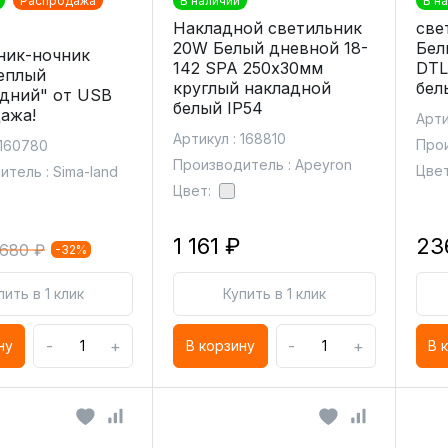
Распродажа
В наличии
В н
Накладной светильник
све
20W Белый дневной 18-
Бел
ник-ночник
142 SPA 250х30мм
DTL
еплый
круглый накладной
бел
дний" от USB
белый IP54
ажа!
Арти
Артикул : 168810
Прои
 160780
Производитель : Apeyron
Цвет
тель : Sima-land
Цвет:
1 161 ₽
23
680 ₽
-32%
пить в 1 клик
Купить в 1 клик
-
+
-
+
ну
В корзину
В 