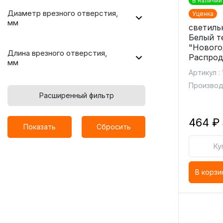
В наличии
Диаметр врезного отверстия,
Уценка
мм
светиль
Белый т
"Нового
Длина врезного отверстия,
Распрод
мм
Артикул :
Производи
Расширенный фильтр
464 ₽
Показать
Сбросить
Ку
В корзи