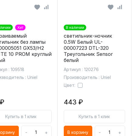
аличии
Хит
В наличии
раиваемый
светильник-ночник
тильник без лампы
0.5W Белый UL-
00005051 GX53/H2
00007223 DTL-320
TE 10 PROM круглый
Треугольник Sensor
ый
белый
кул : 109518
Артикул : 120276
зводитель : Uniel
Производитель : Uniel
Цвет:
 ₽
443 ₽
Купить в 1 клик
Купить в 1 клик
-
+
-
+
корзину
В корзину