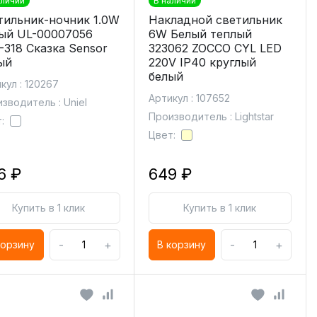
аличии
В наличии
тильник-ночник 1.0W
Накладной светильник
ый UL-00007056
6W Белый теплый
-318 Сказка Sensor
323062 ZOCCO CYL LED
ый
220V IP40 круглый
белый
кул : 120267
Артикул : 107652
зводитель : Uniel
Производитель : Lightstar
:
Цвет:
6 ₽
649 ₽
Купить в 1 клик
Купить в 1 клик
-
+
-
+
корзину
В корзину