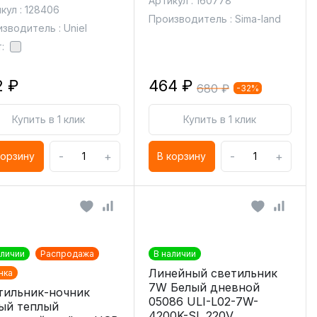
Артикул : 160778
кул : 128406
Производитель : Sima-land
зводитель : Uniel
:
2 ₽
464 ₽
680 ₽
-32%
Купить в 1 клик
Купить в 1 клик
-
+
-
+
корзину
В корзину
аличии
Распродажа
В наличии
Линейный светильник
нка
7W Белый дневной
тильник-ночник
05086 ULI-L02-7W-
ый теплый
4200K-SL 220V