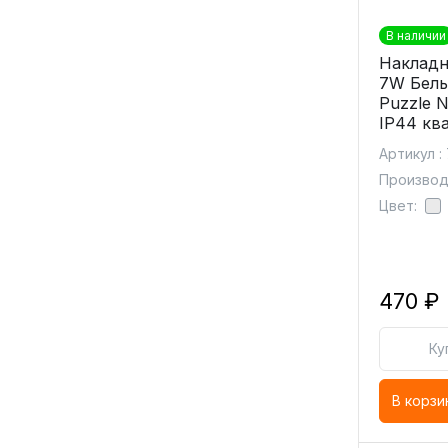
В наличии
Накладн
7W Белы
Puzzle 
IP44 кв
Артикул :
Производи
Цвет:
470 ₽
Ку
В корзи