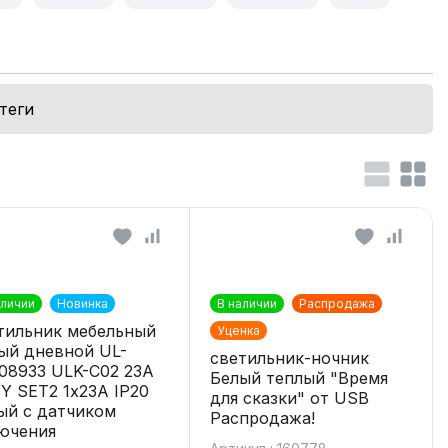
теги
аличии
Новинка
В наличии
Распродажа
тильник мебельный
Уценка
ый дневной UL-
светильник-ночник
08933 ULK-C02 23A
Белый теплый "Время
Y SET2 1х23А IP20
для сказки" от USB
ый с датчиком
Распродажа!
ючения