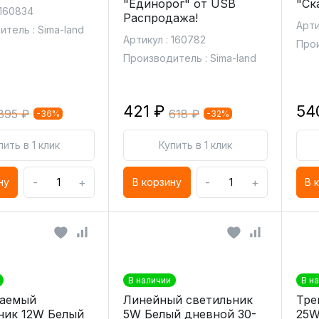
"Единорог" от USB
"Ск
 160834
Распродажа!
Арти
тель : Sima-land
Артикул : 160782
Прои
Производитель : Sima-land
421 ₽
54
895 ₽
618 ₽
-36%
-32%
пить в 1 клик
Купить в 1 клик
-
+
-
+
ну
В корзину
В 
В наличии
В н
ваемый
Линейный светильник
Тре
ник 12W Белый
5W Белый дневной 30-
25W