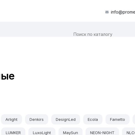
info@prome
ные
Arlight
Denkirs
DesignLed
Ecola
Fametto
LUMKER
LuxoLight
MaySun
NEON-NIGHT
NLC