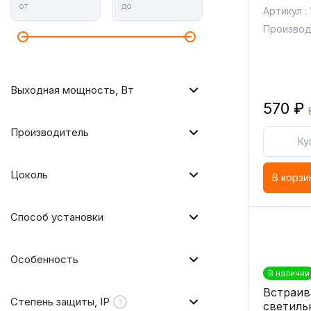
от
до
Артикул :
Производи
Выходная мощность, Вт
570 ₽
Производитель
Ку
Цоколь
В корзи
Способ установки
Особенность
В наличии
Встраи
Степень защиты, IP
светиль