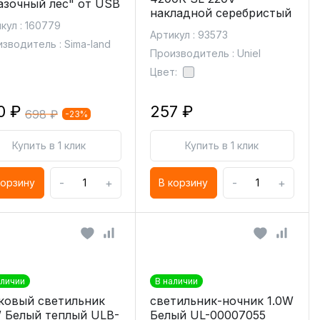
азочный лес" от USB
накладной серебристый
кул : 160779
Артикул : 93573
зводитель : Sima-land
Производитель : Uniel
Цвет:
0 ₽
257 ₽
698 ₽
-23%
Купить в 1 клик
Купить в 1 клик
-
+
-
+
корзину
В корзину
аличии
В наличии
ковый светильник
светильник-ночник 1.0W
 Белый теплый ULB-
Белый UL-00007055