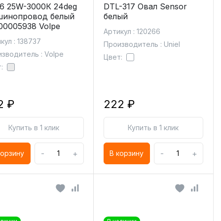
6 25W-3000К 24deg
DTL-317 Овал Sensor
шинопровод белый
белый
00005938 Volpe
Артикул : 120266
кул : 138737
Производитель : Uniel
зводитель : Volpe
Цвет:
:
2 ₽
222 ₽
Купить в 1 клик
Купить в 1 клик
-
+
-
+
корзину
В корзину