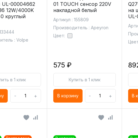
 UL-00004662
01 TOUCH сенсор 220V
Q27
36 12W/4000K
накладной белый
на 
40 круглый
UL-
Артикул : 155809
Арти
Производитель : Apeyron
 133444
Прои
Цвет:
тель : Volpe
Цвет
575 ₽
89
пить в 1 клик
Купить в 1 клик
-
+
-
+
ну
В корзину
В 