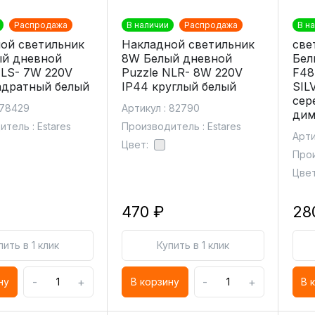
Распродажа
В наличии
Распродажа
В н
ой светильник
Накладной светильник
све
й дневной
8W Белый дневной
Бел
NLS- 7W 220V
Puzzle NLR- 8W 220V
F48
адратный белый
IP44 круглый белый
SIL
сер
 78429
Артикул : 82790
дим
тель : Estares
Производитель : Estares
Арти
Цвет:
Прои
Цвет
470 ₽
28
пить в 1 клик
Купить в 1 клик
-
+
-
+
ну
В корзину
В 