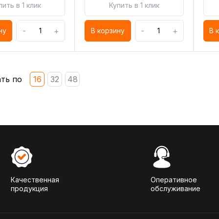
пить в 1 клик
Купить в 1 клик
-
+
-
+
ну
В корзину
В 
ть по
16
32
48
Качественная
Оперативное
продукция
обслуживание