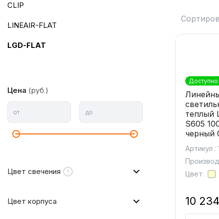
CLIP
Сортиров
LINEAIR-FLAT
LGD-FLAT
Доступно 
Цена
(руб.)
Линейн
светиль
от
до
теплый 
S605 10
черный 
Артикул :
Производи
Цвет свечения
Цвет:
10 234
Цвет корпуса