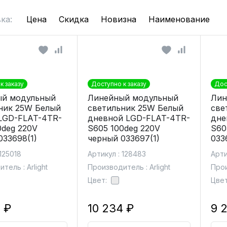
ка:
Цена
Скидка
Новизна
Наименование
к заказу
Доступно к заказу
Дос
ый модульный
Линейный модульный
Лин
ник 25W Белый
светильник 25W Белый
све
LGD-FLAT-4TR-
дневной LGD-FLAT-4TR-
дне
0deg 220V
S605 100deg 220V
S60
033698(1)
черный 033697(1)
033
 125018
Артикул : 128483
Арти
тель : Arlight
Производитель : Arlight
Прои
Цвет:
Цвет
 ₽
10 234 ₽
9 2