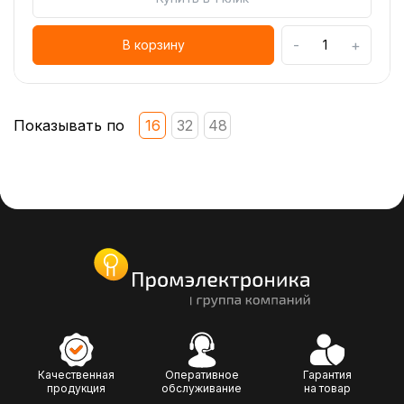
-
+
В корзину
Показывать по
16
32
48
Качественная
Оперативное
Гарантия
продукция
обслуживание
на товар