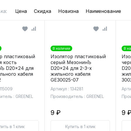
ка:
Цена
Скидка
Новизна
Наименование
В наличии
В н
р пластиковый
Изолятор пластиковый
Изо
я кость
серый МезонинЪ
чер
Ъ D20x24 для
D20x24 для 2-3-х
D20
ильного кабеля
жильного кабеля
жил
2
GE30025-07
300
 115009
Артикул : 134281
Арти
итель : GREENEL
Производитель : GREENEL
Прои
9 ₽
9 
пить в 1 клик
Купить в 1 клик