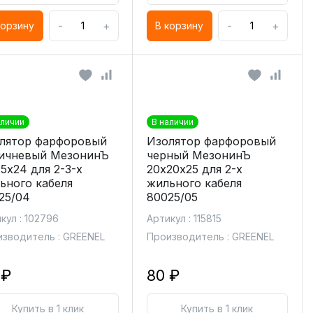
-
+
-
+
корзину
В корзину
аличии
В наличии
лятор фарфоровый
Изолятор фарфоровый
ичневый МезонинЪ
черный МезонинЪ
.5х24 для 2-3-х
20х20х25 для 2-х
ьного кабеля
жильного кабеля
25/04
80025/05
кул : 102796
Артикул : 115815
зводитель : GREENEL
Производитель : GREENEL
 ₽
80 ₽
Купить в 1 клик
Купить в 1 клик