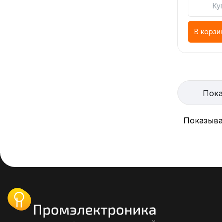
Ку
В корзи
Пока
Показыва