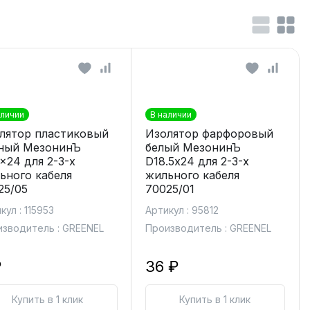
аличии
В наличии
лятор пластиковый
Изолятор фарфоровый
ный МезонинЪ
белый МезонинЪ
x24 для 2-3-х
D18.5х24 для 2-3-х
ьного кабеля
жильного кабеля
25/05
70025/01
кул : 115953
Артикул : 95812
зводитель : GREENEL
Производитель : GREENEL
₽
36 ₽
Купить в 1 клик
Купить в 1 клик