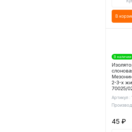
Ку
В корзи
В наличии
Изолято
слонова
Мезонин
2-3-х ж
70025/0
Артикул :
Производ
45 ₽