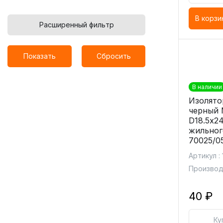
В корзи
Расширенный фильтр
Показать
Сбросить
В наличии
Изолято
черный
D18.5х24
жильног
70025/0
Артикул :
Производ
40 ₽
Ку