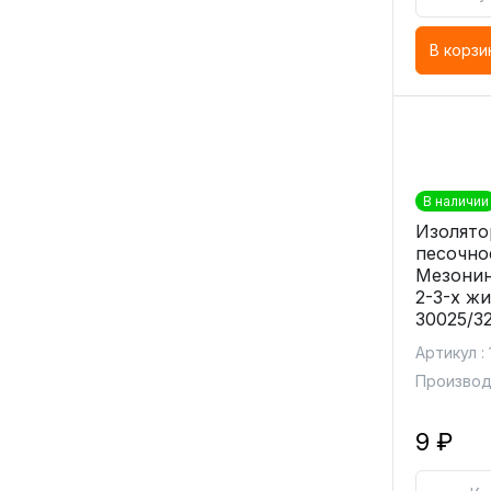
В корзи
В наличии
Изолято
песочно
Мезонин
2-3-х ж
30025/3
Артикул :
Производ
9 ₽