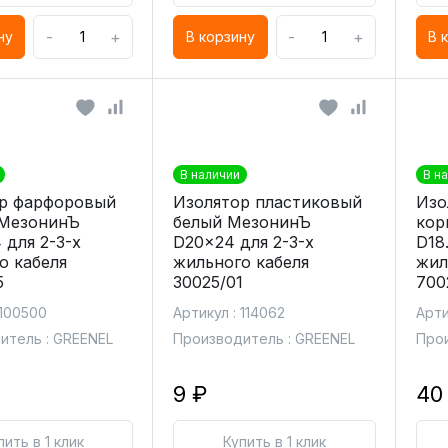
-
+
-
+
ну
В корзину
В 
В наличии
В н
р фарфоровый
Изолятор пластиковый
Изо
 МезонинЪ
белый МезонинЪ
кор
 для 2-3-х
D20x24 для 2-3-х
D18
о кабеля
жильного кабеля
жил
5
30025/01
700
 100500
Артикул : 114062
Арти
итель : GREENEL
Производитель : GREENEL
Прои
9 ₽
40
пить в 1 клик
Купить в 1 клик