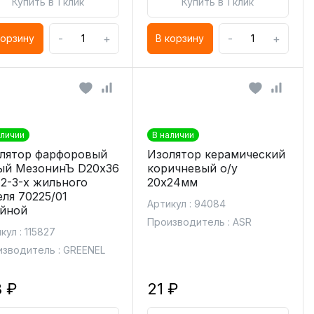
Купить в 1 клик
Купить в 1 клик
-
+
-
+
корзину
В корзину
аличии
В наличии
лятор фарфоровый
Изолятор керамический
ый МезонинЪ D20х36
коричневый о/у
 2-3-х жильного
20х24мм
еля 70225/01
Артикул : 94084
йной
Производитель : ASR
кул : 115827
зводитель : GREENEL
8 ₽
21 ₽