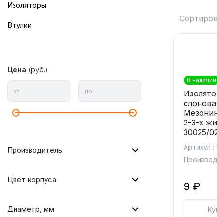
изоляторы
Сортиров
втулки
Цена
(руб.)
В наличии
от
до
Изолято
слонова
Мезонин
2-3-х ж
30025/0
Артикул :
Производитель
Производ
Цвет корпуса
9 ₽
Диаметр, мм
Ку