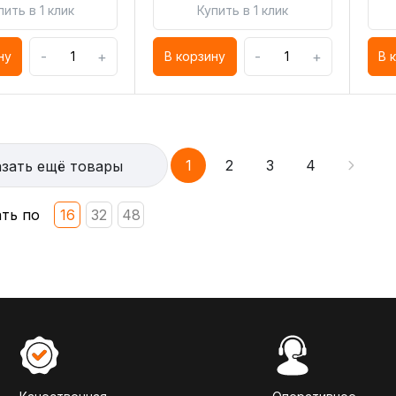
пить в 1 клик
Купить в 1 клик
-
+
-
+
ну
В корзину
В 
1
2
3
4
зать ещё товары
ть по
16
32
48