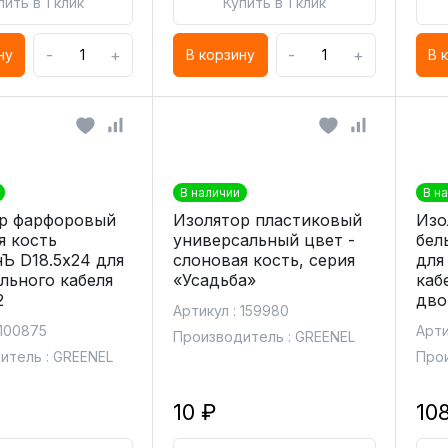
пить в 1 клик
Купить в 1 клик
-
+
-
+
ну
В корзину
В 
В наличии
В н
р фарфоровый
Изолятор пластиковый
Изо
я кость
универсальный цвет -
бел
Ъ D18.5х24 для
слоновая кость, серия
для
ильного кабеля
«Усадьба»
каб
2
дво
Артикул : 159980
 100875
Арти
Производитель : GREENEL
итель : GREENEL
Прои
10 ₽
10