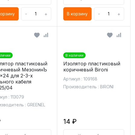
-
+
-
+
корзину
В корзину
аличии
В наличии
лятор пластиковый
Изолятор пластиковый
ичневый МезонинЪ
коричневый Bironi
x24 для 2-3-х
Артикул : 109168
ьного кабеля
Производитель : BIRONI
25/04
кул : 113079
зводитель : GREENEL
₽
14 ₽