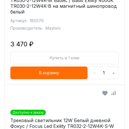
TR030-2-12W4K-W Базис / Basis Exility 4000K
TR030-2-12W4K-B на магнитный шинопровод
белый
Артикул : 185076
Производитель : Maytoni
3 470 ₽
Купить в 1 клик
-
+
В корзину
Доступно к заказу
Трековый светильник 12W Белый дневной
Фокус / Focus Led Exility TR032-2-12W4K-S-W