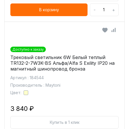
-
+
В корзину
Доступно к заказу
Трековый светильник 6W Белый теплый
TR132-2-7W3K-BS Альфа/Alfa S Exility IP20 на
магнитный шинопровод бронза
Артикул : 184544
Производитель : Maytoni
Цвет:
3 840 ₽
Купить в 1 клик