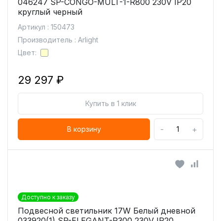
046247 SP-CONGO-MULT-1-R800 230V IP20
круглый черный
Артикул : 150473
Производитель : Arlight
Цвет:
29 297 ₽
Купить в 1 клик
-
+
В корзину
Доступно к заказу
Подвесной светильник 17W Белый дневной
033920(1) SP-ELEGANT-R300 230V IP20