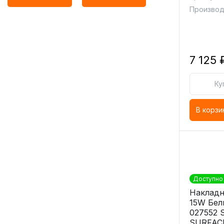
Производ
7 125 
Ку
В корзи
Доступно 
Накладн
15W Бел
027552 
SURFAC