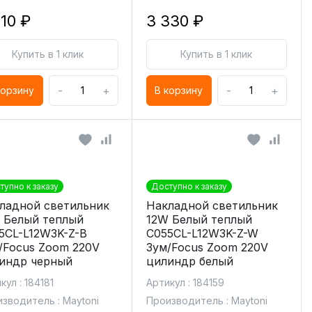
610 ₽
3 330 ₽
Купить в 1 клик
Купить в 1 клик
-
+
-
+
корзину
В корзину
тупно к заказу
Доступно к заказу
ладной светильник
Накладной светильник
 Белый теплый
12W Белый теплый
5CL-L12W3K-Z-B
C055CL-L12W3K-Z-W
/Focus Zoom 220V
Зум/Focus Zoom 220V
индр черный
цилиндр белый
кул : 184181
Артикул : 184159
зводитель : Maytoni
Производитель : Maytoni