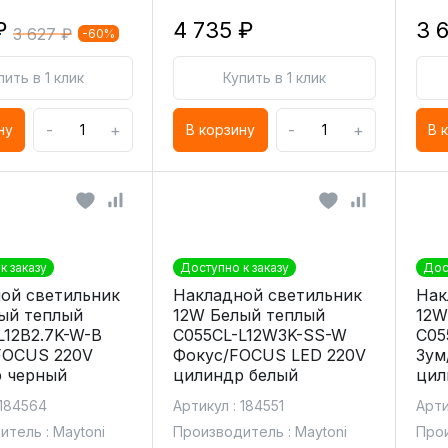
₽
4 735 ₽
3 
3 627 ₽
-60%
пить в 1 клик
Купить в 1 клик
-
+
-
+
ну
В корзину
В 
к заказу
Доступно к заказу
Дос
ой светильник
Накладной светильник
Нак
ый теплый
12W Белый теплый
12W
L12B2.7K-W-B
C055CL-L12W3K-SS-W
C05
FOCUS 220V
Фокус/FOCUS LED 220V
Зум
 черный
цилиндр белый
цил
 184564
Артикул : 184551
Арти
тель : Maytoni
Производитель : Maytoni
Прои