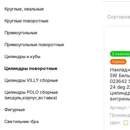
круглые, овальные
Сортиров
круглые поворотные
прямоугольные
прямоугольные поворотные
В наличии
цилиндры и кубы
Уценка
цилиндры поворотные
Накладн
5W Белы
цилиндры VILLY сборные
023642 
24 deg 
цилиндры POLO сборные
цилиндр
(модуль,корпус,вставка)
витрин
Артикул :
фигурные
Производи
светильник-бра
Цвет: