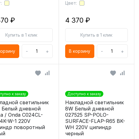
:
Цвет:
370 ₽
4 370 ₽
Купить в 1 клик
Купить в 1 клик
-
+
-
+
корзину
В корзину
тупно к заказу
Доступно к заказу
ладной светильник
Накладной светильник
 Белый дневной
8W Белый дневной
а / Onda C024CL-
027525 SP-POLO-
4K-W-1 220V
SURFACE-FLAP-R65 BK-
индр поворотный
WH 220V цилиндр
ый
черный