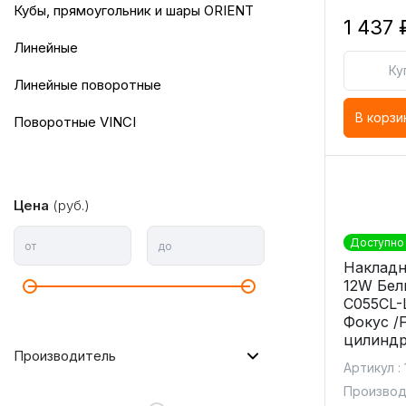
кубы, прямоугольник и шары ORIENT
1 437 
линейные
Ку
линейные поворотные
В корзи
поворотные VINCI
Цена
(руб.)
Доступно 
от
до
Накладн
12W Бел
C055CL-
Фокус /
цилиндр
Производитель
Артикул :
Производи