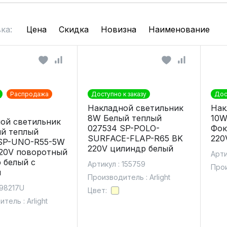
ка:
Цена
Скидка
Новизна
Наименование
Распродажа
Доступно к заказу
Дос
Накладной светильник
Нак
8W Белый теплый
10W
ой светильник
027534 SP-POLO-
Фок
й теплый
SURFACE-FLAP-R65 BK
220
SP-UNO-R55-5W
220V цилиндр белый
220V поворотный
Арти
 белый с
Артикул : 155759
Прои
ы
Производитель : Arlight
 98217U
Цвет:
тель : Arlight