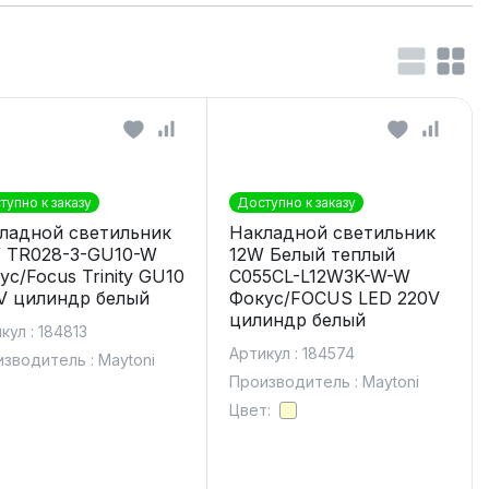
тупно к заказу
Доступно к заказу
ладной светильник
Накладной светильник
 TR028-3-GU10-W
12W Белый теплый
ус/Focus Trinity GU10
C055CL-L12W3K-W-W
V цилиндр белый
Фокус/FOCUS LED 220V
цилиндр белый
кул : 184813
Артикул : 184574
зводитель : Maytoni
Производитель : Maytoni
Цвет: