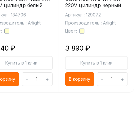
V цилиндр белый
220V цилиндр черный
кул : 134706
Артикул : 129072
зводитель : Arlight
Производитель : Arlight
:
Цвет:
440 ₽
3 890 ₽
Купить в 1 клик
Купить в 1 клик
-
+
-
+
корзину
В корзину