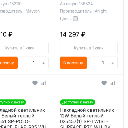
кул : 182110
Артикул : 156824
зводитель : Maytoni
Производитель : Arlight
Цвет:
810 ₽
14 297 ₽
Купить в 1 клик
Купить в 1 клик
-
+
-
+
корзину
В корзину
тупно к заказу
Доступно к заказу
ладной светильник
Накладной светильник
 Белый теплый
12W Белый теплый
551 SP-POLO-
025457(1) SP-TWIST-
FACE-FLAP-R85 WH
SURFACE-R70 WH-BK