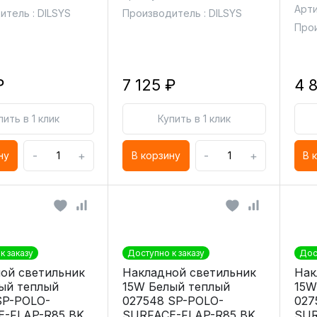
Арти
итель : DILSYS
Производитель : DILSYS
Прои
₽
7 125 ₽
4 
пить в 1 клик
Купить в 1 клик
-
+
-
+
ну
В корзину
В 
к заказу
Доступно к заказу
Дос
ой светильник
Накладной светильник
Нак
ый теплый
15W Белый теплый
15W
SP-POLO-
027548 SP-POLO-
027
E-FLAP-R85 BK
SURFACE-FLAP-R85 BK
SUR