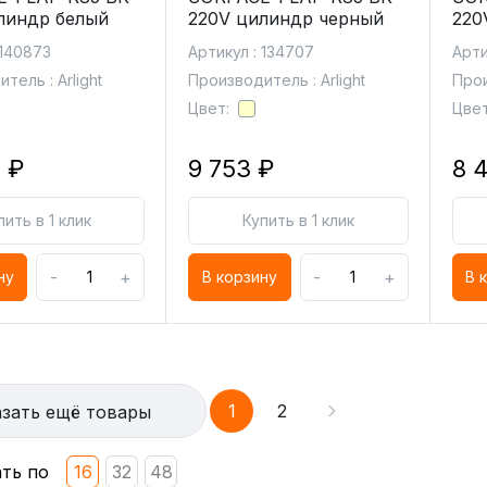
линдр белый
220V цилиндр черный
220
 140873
Артикул : 134707
Арти
тель : Arlight
Производитель : Arlight
Прои
Цвет:
Цвет
 ₽
9 753 ₽
8 
пить в 1 клик
Купить в 1 клик
-
+
-
+
ну
В корзину
В 
1
2
зать ещё товары
ть по
16
32
48