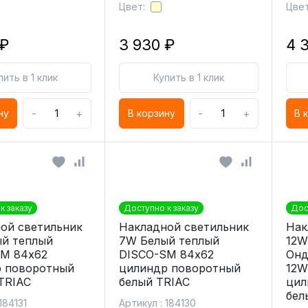
Цвет:
Цвет
 ₽
3 930 ₽
4 
пить в 1 клик
Купить в 1 клик
-
+
-
+
ну
В корзину
В 
к заказу
Доступно к заказу
Дос
ой светильник
Накладной светильник
Нак
й теплый
7W Белый теплый
12W
M 84х62
DISCO-SM 84х62
Онд
 поворотный
цилиндр поворотный
12W
TRIAC
белый TRIAC
цил
бел
184131
Артикул : 184130