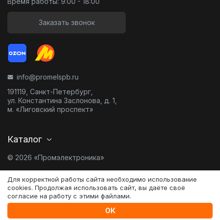
Время работы: 9:00 - 18:00
Заказать звонок
info@promelspb.ru
191119, Санкт-Петербург,
ул. Константина Заслонова, д. 1,
м. «Лиговский проспект»
Каталог
© 2026 «Промэлектроника»
Карта сайта
Для корректной работы сайта необходимо использование
cookies. Продолжая использовать сайт, вы даёте своё
согласие на работу с этими файлами.
Разработано в
0
ОК
Сравнение
Главная
Избранное
Корзина