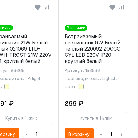
аличии
В наличии
раиваемый
Встраиваемый
тильник 21W Белый
светильник 9W Белый
лый 021069 LTD-
теплый 220092 ZOCCO
WH-FROST-21W 220V
CYL LED 220V IP20
4 круглый белый
круглый белый
кул : 86666
Артикул : 156596
зводитель : Arlight
Производитель : Lightstar
:
Цвет:
891 ₽
899 ₽
Купить в 1 клик
Купить в 1 клик
-
+
-
+
корзину
В корзину