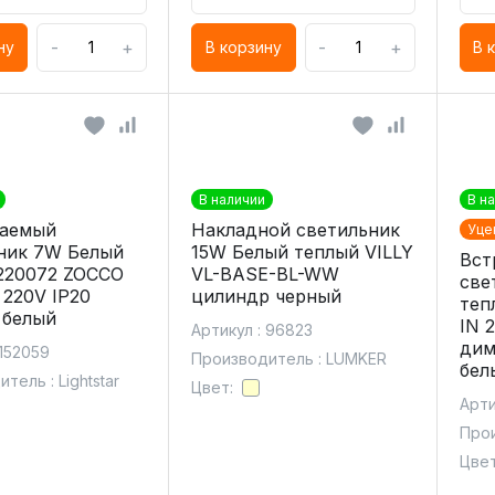
-
+
-
+
ну
В корзину
В 
В наличии
В н
ваемый
Накладной светильник
Уце
ник 7W Белый
15W Белый теплый VILLY
Вст
220072 ZOCCO
VL-BASE-BL-WW
све
 220V IP20
цилиндр черный
теп
 белый
IN 
Артикул : 96823
дим
 152059
Производитель : LUMKER
бел
тель : Lightstar
Цвет:
Арти
Прои
Цвет