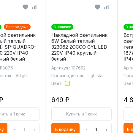
Распродажа
В наличии
В н
ой светильник
Накладной светильник
Вст
ый теплый
6W Белый теплый
све
1) SP-QUADRO-
323062 ZOCCO CYL LED
теп
0 220V IP40
220V IP40 круглый
187
ный белый
белый
IP4
 118076
Артикул : 107652
Арти
тель : Arlight
Производитель : Lightstar
Прои
Цвет:
Цвет
₽
649 ₽
4 
пить в 1 клик
Купить в 1 клик
-
+
-
+
ну
В корзину
В 