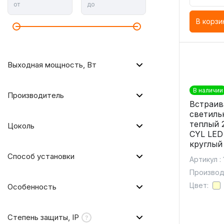
от
до
В корзи
Выходная мощность, Вт
В наличии
Производитель
Встраи
светиль
теплый 
Цоколь
CYL LED
круглый
Способ установки
Артикул :
Производи
Цвет:
Особенность
Степень защиты, IP