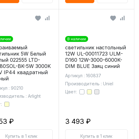
аличии
В наличии
раиваемый
светильник настольный
тильник 5W Белый
12W UL-00011723 ULM-
лый 022555 LTD-
D160 12W-3000-6000K-
80SOL-BK-5W 3000K
DIM BLUE Заяц синий
V IP44 квадратный
Артикул : 160837
ный
Производитель : Uniel
кул : 90210
Цвет:
зводитель : Arlight
:
053 ₽
3 493 ₽
Купить в 1 клик
Купить в 1 клик