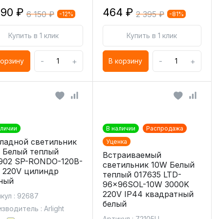
390 ₽
464 ₽
6 150 ₽
2 395 ₽
-12%
-81%
Купить в 1 клик
Купить в 1 клик
-
+
-
+
корзину
В корзину
аличии
В наличии
Распродажа
ладной светильник
Уценка
 Белый теплый
Встраиваемый
902 SP-RONDO-120B-
светильник 10W Белый
 220V цилиндр
теплый 017635 LTD-
ный
96x96SOL-10W 3000K
220V IP44 квадратный
кул : 92687
белый
зводитель : Arlight
Артикул : 72105U