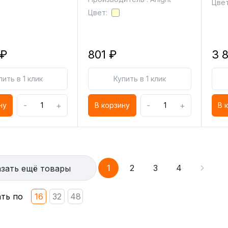
Цвет
Цвет:
 ₽
801 ₽
3 
пить в 1 клик
Купить в 1 клик
-
+
-
+
ну
В корзину
В 
1
2
3
4
зать ещё товары
ть по
16
32
48