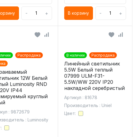
-
+
-
+
корзину
В корзину
аличии
Распродажа
В наличии
Распродажа
Линейный светильник
нка
5.5W Белый теплый
раиваемый
07999 ULM-F31-
тильник 12W Белый
5.5W/WW 220V IP20
лый Luminosity RND
накладной серебристый
220V IP44
мируемый круглый
Артикул : 81678
ый
Производитель : Uniel
кул : 9872679
Цвет:
зводитель : Luminosity
: