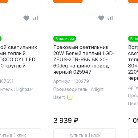
В наличии
В н
ой светильник
Трековый светильник
Вст
ый теплый
20W Белый теплый LGD-
све
ZOCCO CYL LED
ZEUS-2TR-R88 BK 20-
теп
40 круглый
60deg на шинопровод
80x
черный 025947
220
чер
 107651
Артикул : 100279
Арти
тель : Lightstar
Производитель : Arlight
Прои
Цвет:
Цвет
3 939 ₽
1 
пить в 1 клик
Купить в 1 клик