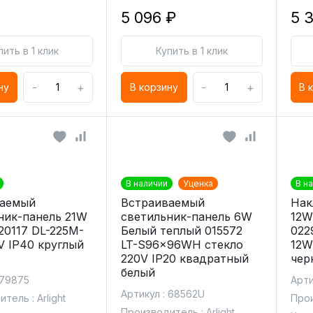
5 096 ₽
5 
пить в 1 клик
Купить в 1 клик
-
+
-
+
ну
В корзину
В 
В наличии
Уценка
В н
ваемый
Встраиваемый
Нак
ник-панель 21W
светильник-панель 6W
12W
20117 DL-225M-
Белый теплый 015572
022
V IP40 круглый
LT-S96x96WH стекло
12W
220V IP20 квадратный
чер
белый
 79875
Арти
Артикул : 68562U
тель : Arlight
Прои
Производитель : Arlight