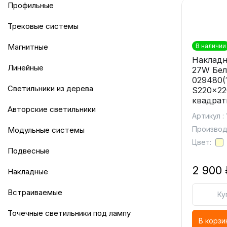
Профильные
Трековые системы
Магнитные
В наличии
Накладн
Линейные
27W Бел
029480(
Светильники из дерева
S220x22
квадрат
Авторские светильники
Артикул :
Производи
Модульные системы
Цвет:
Подвесные
2 900 
Накладные
Встраиваемые
Ку
Точечные светильники под лампу
В корзи