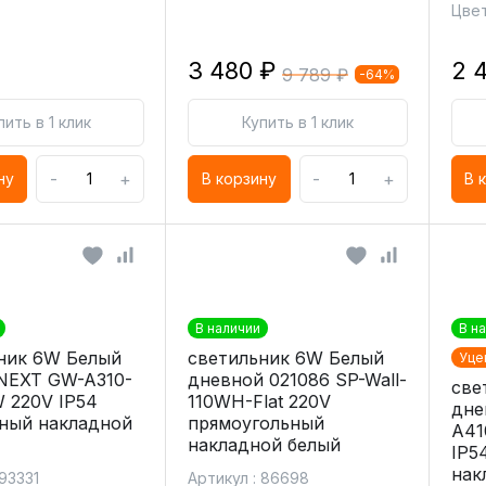
Цвет
3 480 ₽
2 
9 789 ₽
-64%
пить в 1 клик
Купить в 1 клик
-
+
-
+
ну
В корзину
В 
В наличии
В н
ник 6W Белый
светильник 6W Белый
Уце
NEXT GW-A310-
дневной 021086 SP-Wall-
све
 220V IP54
110WH-Flat 220V
дне
ный накладной
прямоугольный
A41
накладной белый
IP5
нак
 93331
Артикул : 86698