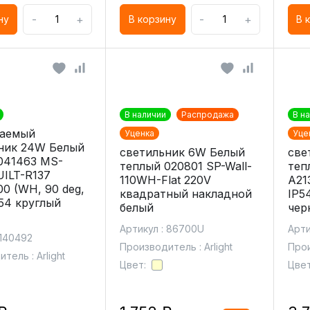
-
+
-
+
ну
В корзину
В 
В наличии
Распродажа
В н
ваемый
Уценка
Уце
ник 24W Белый
светильник 6W Белый
све
041463 MS-
теплый 020801 SP-Wall-
теп
ILT-R137
110WH-Flat 220V
A21
0 (WH, 90 deg,
квадратный накладной
IP5
P54 круглый
белый
чер
Артикул : 86700U
Арти
 140492
Производитель : Arlight
Прои
тель : Arlight
Цвет:
Цвет