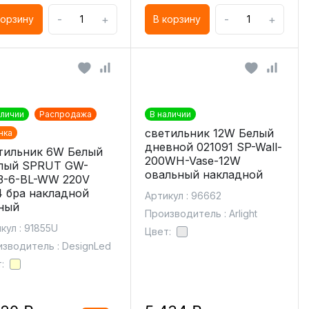
-
+
-
+
корзину
В корзину
аличии
Распродажа
В наличии
светильник 12W Белый
нка
дневной 021091 SP-Wall-
тильник 6W Белый
200WH-Vase-12W
лый SPRUT GW-
овальный накладной
3-6-BL-WW 220V
4 бра накладной
Артикул : 96662
ный
Производитель : Arlight
кул : 91855U
Цвет:
зводитель : DesignLed
: