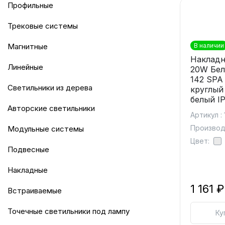
Профильные
Трековые системы
Магнитные
В наличии
Накладн
Линейные
20W Бел
142 SPA
Светильники из дерева
круглый
белый I
Авторские светильники
Артикул :
Производ
Модульные системы
Цвет:
Подвесные
Накладные
1 161 ₽
Встраиваемые
Точечные светильники под лампу
Ку