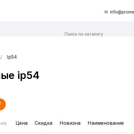
info@prome
Ip54
ые ip54
ка:
Цена
Скидка
Новизна
Наименование