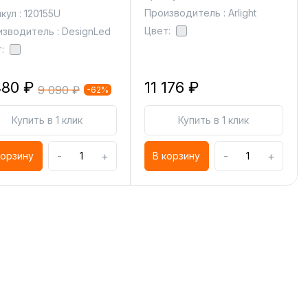
Производитель : Arlight
кул : 120155U
Цвет:
зводитель : DesignLed
:
480 ₽
11 176 ₽
9 090 ₽
-62%
Купить в 1 клик
Купить в 1 клик
-
+
-
+
корзину
В корзину