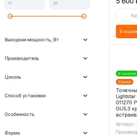
5 600 
от
до
Ку
В корзи
Выходная мощность, Вт
Производитель
В наличии
Цоколь
Уценка
Точечны
Способ установки
Lightsta
011270 
GU5.3 к
Особенность
встраив
Артикул :
Производи
Форма