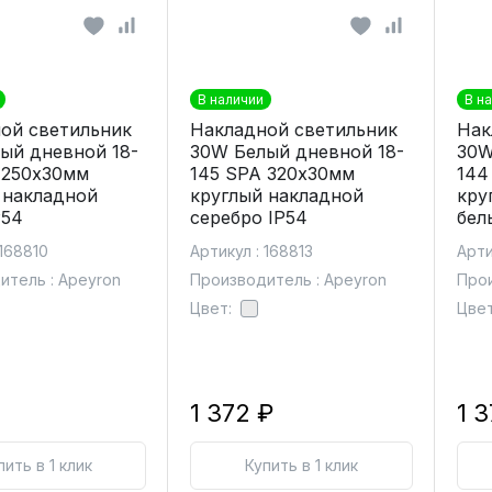
В наличии
В н
ой светильник
Накладной светильник
Нак
ый дневной 18-
30W Белый дневной 18-
30W
 250х30мм
145 SPA 320х30мм
144
 накладной
круглый накладной
кру
P54
серебро IP54
бел
 168810
Артикул : 168813
Арти
итель : Apeyron
Производитель : Apeyron
Прои
Цвет:
Цвет
1 372 ₽
1 
пить в 1 клик
Купить в 1 клик