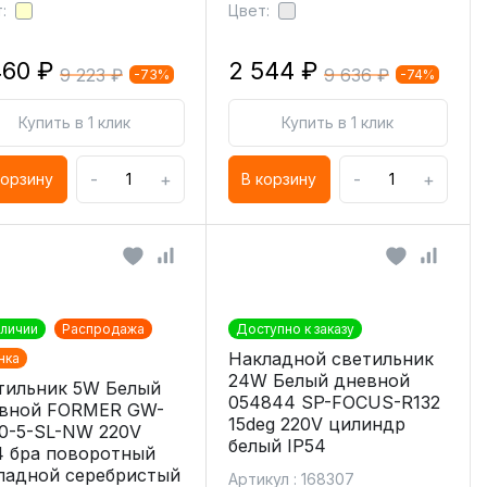
:
Цвет:
460 ₽
2 544 ₽
9 223 ₽
9 636 ₽
-73%
-74%
Купить в 1 клик
Купить в 1 клик
-
+
-
+
корзину
В корзину
аличии
Распродажа
Доступно к заказу
Накладной светильник
нка
24W Белый дневной
тильник 5W Белый
054844 SP-FOCUS-R132
вной FORMER GW-
15deg 220V цилиндр
0-5-SL-NW 220V
белый IP54
4 бра поворотный
ладной серебристый
Артикул : 168307