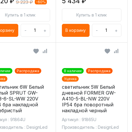
720 ₽
5 434 ₽
9 223 ₽
-60%
Купить в 1 клик
Купить в 1 клик
-
+
-
+
корзину
В корзину
аличии
Распродажа
В наличии
Распродажа
нка
Уценка
тильник 6W Белый
светильник 5W Белый
лый SPRUT GW-
дневной FORMER GW-
3-6-SL-WW 220V
A410-5-BL-NW 220V
4 бра накладной
IP54 бра поворотный
ебристый
накладной черный
кул : 91864U
Артикул : 91865U
зводитель : DesignLed
Производитель : DesignLed