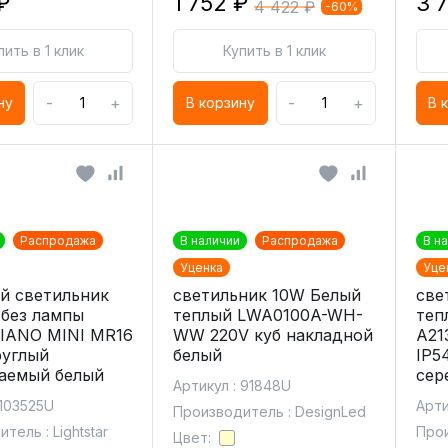
₽
1 752 ₽
3 
4 422 ₽
-60%
пить в 1 клик
Купить в 1 клик
-
+
-
+
ну
В корзину
В 
Распродажа
В наличии
Распродажа
В н
Уценка
Уце
й светильник
светильник 10W Белый
све
r без лампы
теплый LWA0100A-WH-
теп
PIANO MINI MR16
WW 220V куб накладной
A21
руглый
белый
IP5
аемый белый
сер
Артикул : 91848U
 103525U
Арти
Производитель : DesignLed
тель : Lightstar
Прои
Цвет: