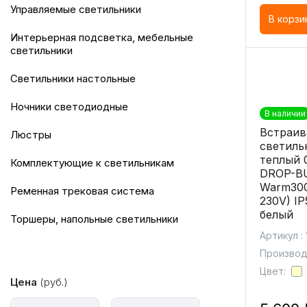
Управляемые светильники
В корзи
Интерьерная подсветка, мебельные
светильники
Светильники настольные
Ночники светодиодные
В наличии
Встраи
Люстры
светиль
теплый 
Комплектующие к светильникам
DROP-BU
Warm300
Ременная трековая система
230V) I
белый
Торшеры, напольные светильники
Артикул :
Производи
Цвет:
Цена
(руб.)