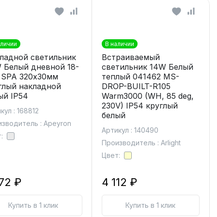
аличии
В наличии
ладной светильник
Встраиваемый
 Белый дневной 18-
светильник 14W Белый
 SPA 320х30мм
теплый 041462 MS-
глый накладной
DROP-BUILT-R105
ый IP54
Warm3000 (WH, 85 deg,
230V) IP54 круглый
кул : 168812
белый
зводитель : Apeyron
Артикул : 140490
:
Производитель : Arlight
Цвет:
372 ₽
4 112 ₽
Купить в 1 клик
Купить в 1 клик