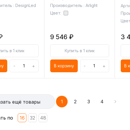
итель : DesignLed
Производитель : Arlight
Арти
Цвет:
Прои
Цвет
₽
9 546 ₽
3 
пить в 1 клик
Купить в 1 клик
-
+
-
+
ну
В корзину
В 
1
2
3
4
зать ещё товары
ть по
16
32
48