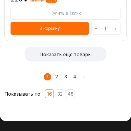
504 ₽
-55%
Купить в 1 клик
-
+
В корзину
Показать ещё товары
1
2
3
4
Показывать по
16
32
48