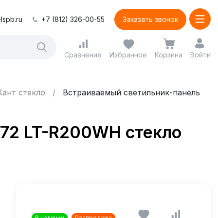
lspb.ru
+7 (812) 326-00-55
Заказать звонок
Сравнение
Избранное
Корзина
Войти
Кант стекло
Встраиваемый светильник-панель
572 LT-R200WH стекло
В наличии
Распродажа