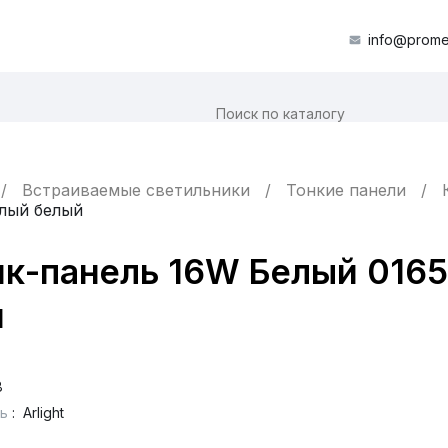
info@prome
Встраиваемые светильники
Тонкие панели
глый белый
к-панель 16W Белый 016
й
8
ь
:
Arlight