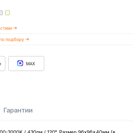
истики
 по подбору
m
MAX
Гарантии
0-3000K / 430лм / 120°. Размер 96x96x40мм (в