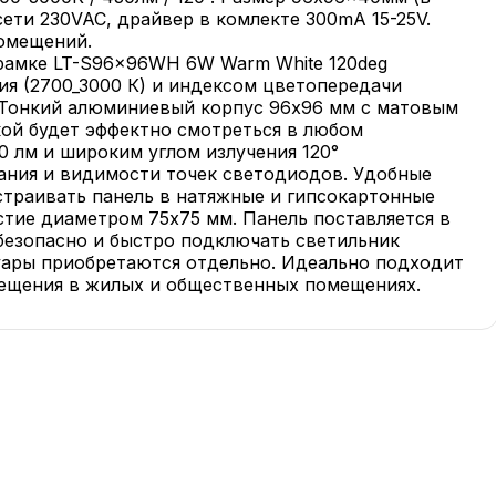
сети 230VAC, драйвер в комлекте 300mA 15-25V.
помещений.
 рамке LT-S96x96WH 6W Warm White 120deg
я (2700_3000 К) и индексом цветопередачи
. Тонкий алюминиевый корпус 96х96 мм с матовым
ой будет эффектно смотреться в любом
0 лм и широким углом излучения 120°
ания и видимости точек светодиодов. Удобные
страивать панель в натяжные и гипсокартонные
тие диаметром 75х75 мм. Панель поставляется в
безопасно и быстро подключать светильник
уары приобретаются отдельно. Идеально подходит
вещения в жилых и общественных помещениях.