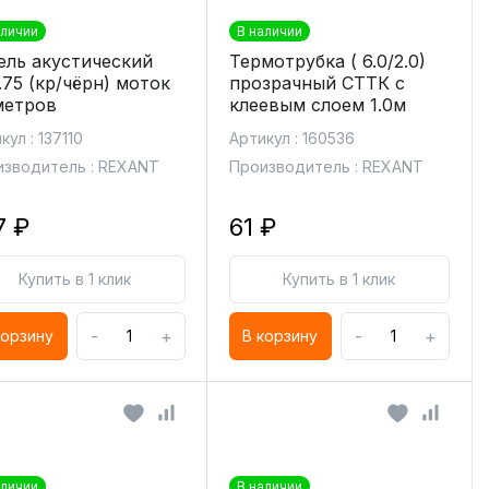
аличии
В наличии
ель акустический
Термотрубка ( 6.0/2.0)
.75 (кр/чёрн) моток
прозрачный СТТК с
метров
клеевым слоем 1.0м
кул : 137110
Артикул : 160536
зводитель : REXANT
Производитель : REXANT
7 ₽
61 ₽
Купить в 1 клик
Купить в 1 клик
-
+
-
+
корзину
В корзину
аличии
В наличии