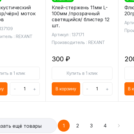
акустический
Клей-стержень 11мм L-
Флю
кр/чёрн) моток
100мм /прозрачный
20г
ов
светящийся/ блистер 12
Арти
шт.
 137109
Прои
Артикул : 137171
итель : REXANT
Производитель : REXANT
300 ₽
20
пить в 1 клик
Купить в 1 клик
-
+
-
+
ну
В корзину
В 
1
2
3
4
зать ещё товары