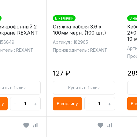
В наличии
В н
микрофонный 2
Стяжка кабеля 3.6 х
Каб
экране REXANT
100мм чёрн. (100 шт.)
2*0
10 
 156849
Артикул : 182965
Арти
итель : REXANT
Производитель : REXANT
Прои
127 ₽
28
пить в 1 клик
Купить в 1 клик
-
+
-
+
ну
В корзину
В 