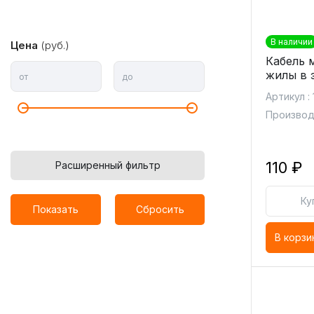
В наличии
Цена
(руб.)
Кабель 
жилы в 
от
до
Артикул :
Производ
110 ₽
Расширенный фильтр
Ку
Показать
Сбросить
В корзи