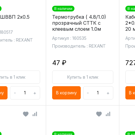
В наличии
В н
ШВВП 2х0.5
Термотрубка ( 4.8/1.0)
Каб
прозрачный СТТК с
2*0
клеевым слоем 1.0м
20 
 180517
Артикул : 160535
Арти
итель : REXANT
Производитель : REXANT
Прои
47 ₽
72
пить в 1 клик
Купить в 1 клик
-
+
-
+
ну
В корзину
В 
В наличии
В н