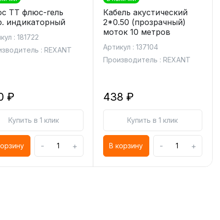
с ТТ флюс-гель
Кабель акустический
р. индикаторный
2*0.50 (прозрачный)
моток 10 метров
кул : 181722
Артикул : 137104
зводитель : REXANT
Производитель : REXANT
0 ₽
438 ₽
Купить в 1 клик
Купить в 1 клик
-
+
-
+
корзину
В корзину