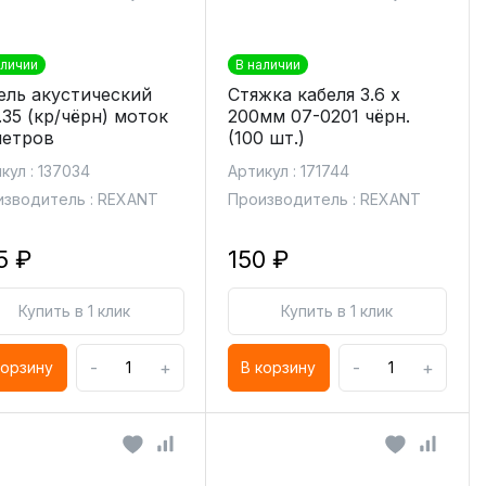
аличии
В наличии
ель акустический
Стяжка кабеля 3.6 х
.35 (кр/чёрн) моток
200мм 07-0201 чёрн.
метров
(100 шт.)
кул : 137034
Артикул : 171744
зводитель : REXANT
Производитель : REXANT
5 ₽
150 ₽
Купить в 1 клик
Купить в 1 клик
-
+
-
+
корзину
В корзину