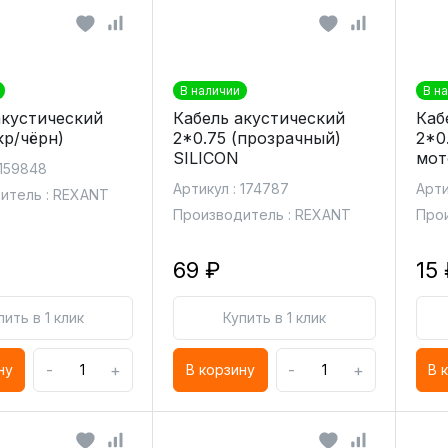
В наличии
В н
акустический
Кабель акустический
Каб
кр/чёрн)
2*0.75 (прозрачный)
2*0
SILICON
мот
 159848
Артикул : 174787
Арти
итель : REXANT
Производитель : REXANT
Прои
69 ₽
15 
пить в 1 клик
Купить в 1 клик
-
+
-
+
ну
В корзину
В 