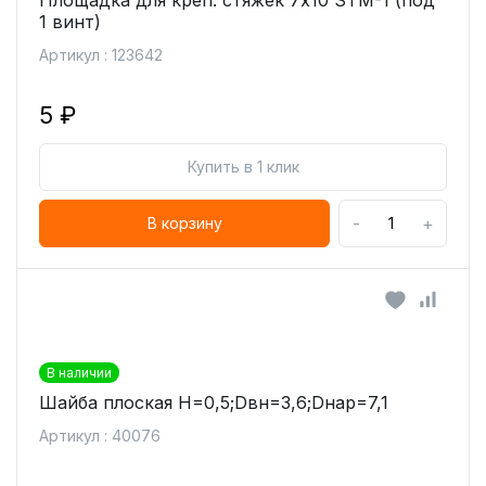
Площадка для креп. стяжек 7х10 STM-1 (под
1 винт)
Артикул : 123642
5 ₽
Купить в 1 клик
-
+
В корзину
В наличии
Шайба плоская H=0,5;Dвн=3,6;Dнар=7,1
Артикул : 40076