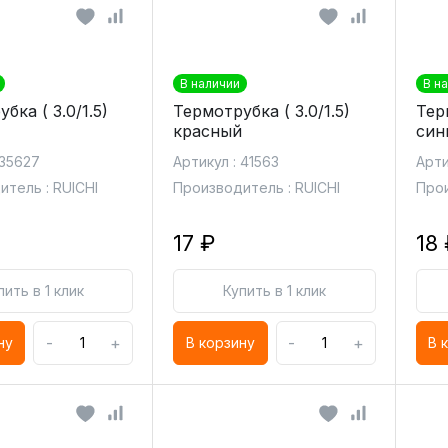
В наличии
В н
бка ( 3.0/1.5)
Термотрубка ( 3.0/1.5)
Терм
красный
син
 35627
Артикул : 41563
Арти
тель : RUICHI
Производитель : RUICHI
Прои
17 ₽
18 
пить в 1 клик
Купить в 1 клик
-
+
-
+
ну
В корзину
В 