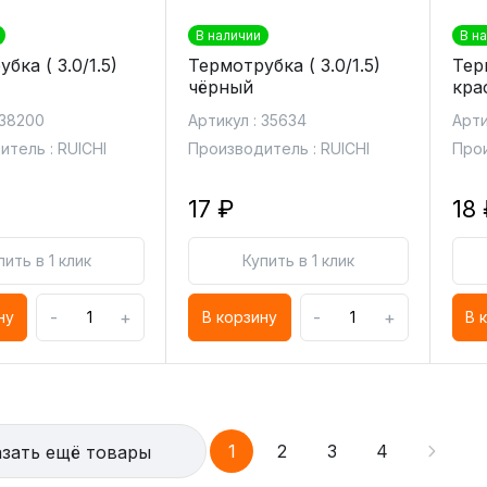
В наличии
В н
бка ( 3.0/1.5)
Термотрубка ( 3.0/1.5)
Терм
чёрный
кра
 38200
Артикул : 35634
Арти
тель : RUICHI
Производитель : RUICHI
Прои
17 ₽
18 
пить в 1 клик
Купить в 1 клик
-
+
-
+
ну
В корзину
В 
1
2
3
4
зать ещё товары