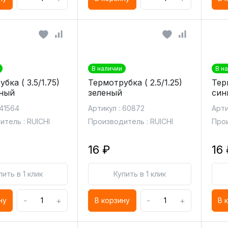
В наличии
В н
бка ( 3.5/1.75)
Термотрубка ( 2.5/1.25)
Терм
ный
зеленый
син
 41564
Артикул : 60872
Арти
тель : RUICHI
Производитель : RUICHI
Прои
16 ₽
16 
пить в 1 клик
Купить в 1 клик
-
+
-
+
ну
В корзину
В 