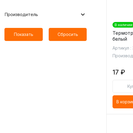
Производитель
В наличии
Термотру
Показать
Сбросить
белый
Артикул :
Производи
17 ₽
Ку
В корзи