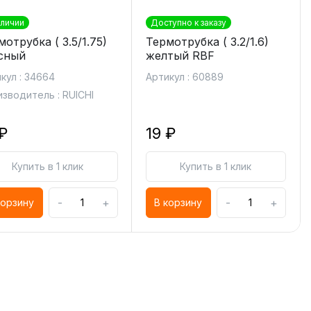
аличии
Доступно к заказу
отрубка ( 3.5/1.75)
Термотрубка ( 3.2/1.6)
сный
желтый RBF
кул : 34664
Артикул : 60889
зводитель : RUICHI
₽
19 ₽
Купить в 1 клик
Купить в 1 клик
-
+
-
+
корзину
В корзину