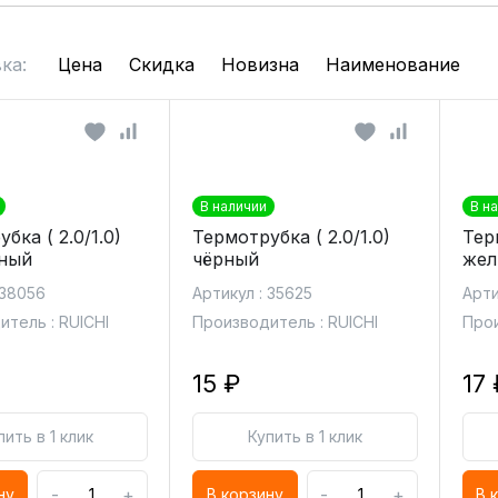
ка:
Цена
Скидка
Новизна
Наименование
В наличии
В н
бка ( 2.0/1.0)
Термотрубка ( 2.0/1.0)
Терм
ный
чёрный
жел
 38056
Артикул : 35625
Арти
тель : RUICHI
Производитель : RUICHI
Прои
15 ₽
17 
пить в 1 клик
Купить в 1 клик
-
+
-
+
ну
В корзину
В 