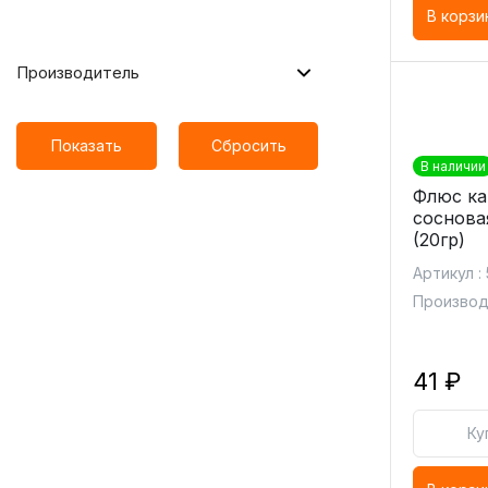
В корзи
Производитель
Показать
Сбросить
В наличии
Флюс ка
соснова
(20гр)
Артикул :
Производ
41 ₽
Ку