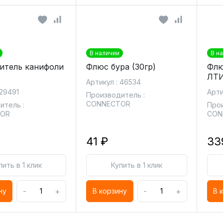
В наличии
В н
итель канифоли
Флюс бура (30гр)
Флю
ЛТИ
Артикул : 46534
 29491
Арти
Производитель :
CONNECTOR
итель :
Прои
TOR
CON
41 ₽
33
пить в 1 клик
Купить в 1 клик
-
+
-
+
ну
В корзину
В 