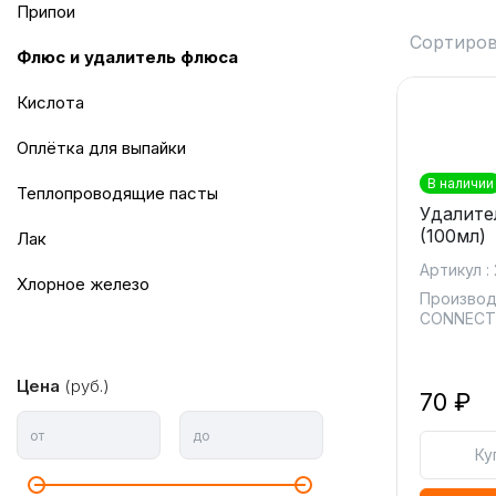
припои
Сортиров
флюс и удалитель флюса
кислота
оплётка для выпайки
В наличии
теплопроводящие пасты
Удалите
(100мл)
лак
Артикул :
хлорное железо
Производ
CONNEC
Цена
(руб.)
70 ₽
от
до
Ку