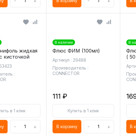
-
+
-
+
ну
В корзину
В 
В наличии
В н
нифоль жидкая
Флюс ФИМ (100мл)
Флю
 с кисточкой
( 50
Артикул : 29488
 53423
Арти
Производитель :
CONNECTOR
итель :
Прои
TOR
CON
111 ₽
16
пить в 1 клик
Купить в 1 клик
-
+
-
+
ну
В корзину
В 