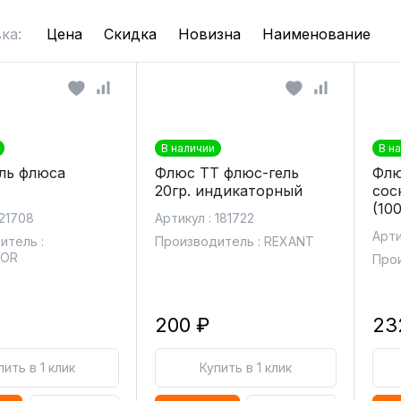
ка:
Цена
Скидка
Новизна
Наименование
В наличии
В н
ль флюса
Флюс ТТ флюс-гель
Флю
20гр. индикаторный
сос
(100
 21708
Артикул : 181722
Арти
итель :
Производитель : REXANT
TOR
Прои
200 ₽
23
пить в 1 клик
Купить в 1 клик