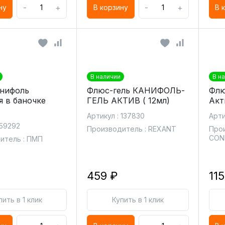
-
+
-
+
ну
В корзину
В 
В наличии
В н
нифоль
Флюс-гель КАНИФОЛЬ-
Флю
я в баночке
ГЕЛЬ АКТИВ ( 12мл)
Акт
Артикул : 137830
Арти
 59292
Производитель : REXANT
Прои
CON
итель : ПМП
459 ₽
115
пить в 1 клик
Купить в 1 клик