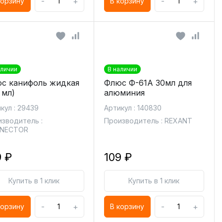
-
+
-
+
корзину
В корзину
аличии
В наличии
с канифоль жидкая
Флюс Ф-61А 30мл для
 мл)
алюминия
кул : 29439
Артикул : 140830
зводитель :
Производитель : REXANT
NECTOR
9 ₽
109 ₽
Купить в 1 клик
Купить в 1 клик
-
+
-
+
корзину
В корзину