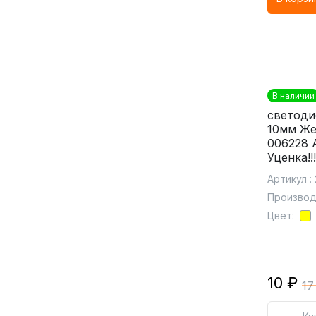
В наличии
светоди
10мм Же
006228 
Уценка!!!
Артикул :
Производи
Цвет:
10 ₽
17