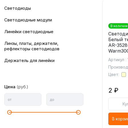
Светодиоды
Светодиодные модули
В наличии
Линейки светодиодные
Светоди
Белый т
Линзы, платы, держатели,
AR-3528
рефлекторы светодиодов
Warm30
Артикул :
держатель для линейки
Производи
Цвет:
Цена
(руб.)
2 ₽
от
до
Ку
В корзи