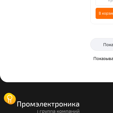
Ку
В корзи
Пока
Показыва