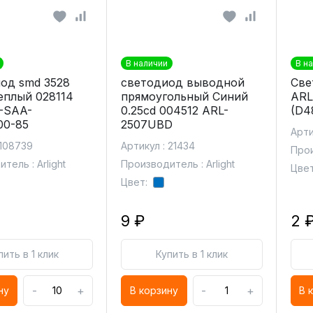
В наличии
В н
од smd 3528
светодиод выводной
Све
еплый 028114
прямоугольный Синий
ARL
-SAA-
0.25cd 004512 ARL-
(D4
00-85
2507UBD
Арти
 108739
Артикул : 21434
Прои
тель : Arlight
Производитель : Arlight
Цвет
Цвет:
9 ₽
2 
пить в 1 клик
Купить в 1 клик
-
+
-
+
ну
В корзину
В 