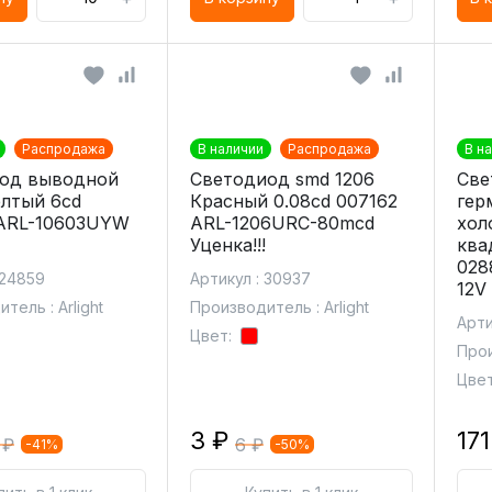
Распродажа
В наличии
Распродажа
В н
од выводной
Светодиод smd 1206
Све
лтый 6cd
Красный 0.08cd 007162
гер
ARL-10603UYW
ARL-1206URC-80mcd
хол
Уценка!!!
ква
028
 24859
Артикул : 30937
12V
тель : Arlight
Производитель : Arlight
Арти
Цвет:
Прои
Цвет
3 ₽
171
 ₽
6 ₽
-41%
-50%