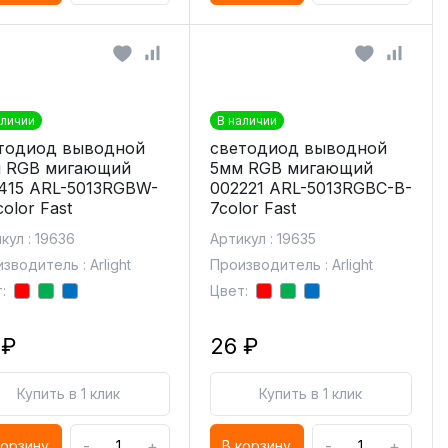
аличии
В наличии
тодиод выводной
светодиод выводной
 RGB мигающий
5мм RGB мигающий
415 ARL-5013RGBW-
002221 ARL-5013RGBC-B-
olor Fast
7color Fast
кул : 19636
Артикул : 19635
зводитель : Arlight
Производитель : Arlight
:
Цвет:
 ₽
26 ₽
Купить в 1 клик
Купить в 1 клик
-
+
-
+
корзину
В корзину