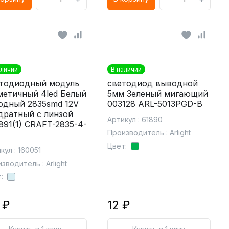
аличии
В наличии
тодиодный модуль
светодиод выводной
метичный 4led Белый
5мм Зеленый мигающий
одный 2835smd 12V
003128 ARL-5013PGD-B
дратный с линзой
Артикул : 61890
891(1) CRAFT-2835-4-
Производитель : Arlight
Цвет:
кул : 160051
зводитель : Arlight
:
 ₽
12 ₽