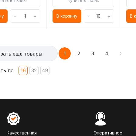
пить в 1 клик
Купить в 1 клик
-
+
-
+
ну
В корзину
В 
1
2
3
4
зать ещё товары
ть по
16
32
48
Качественная
Оперативное