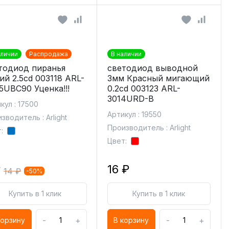
аличии
Распродажа
В наличии
тодиод пиранья
светодиод выводной
ий 2.5cd 003118 ARL-
3мм Красный мигающий
5UBC90 Уценка!!!
0.2cd 003123 ARL-
3014URD-B
кул : 17500
Артикул : 19550
зводитель : Arlight
Производитель : Arlight
:
Цвет:
₽
16 ₽
14 ₽
-50%
Купить в 1 клик
Купить в 1 клик
-
+
-
+
корзину
В корзину