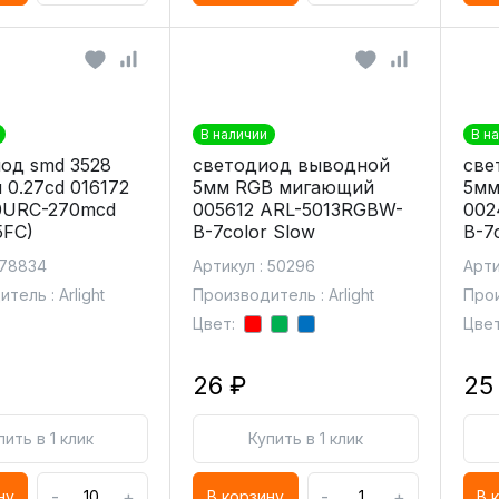
В наличии
В н
од smd 3528
светодиод выводной
све
 0.27cd 016172
5мм RGB мигающий
5мм
0URC-270mcd
005612 ARL-5013RGBW-
002
5FC)
B-7color Slow
B-7c
 78834
Артикул : 50296
Арти
тель : Arlight
Производитель : Arlight
Прои
Цвет:
Цвет
26 ₽
25
пить в 1 клик
Купить в 1 клик
-
+
-
+
ну
В корзину
В 