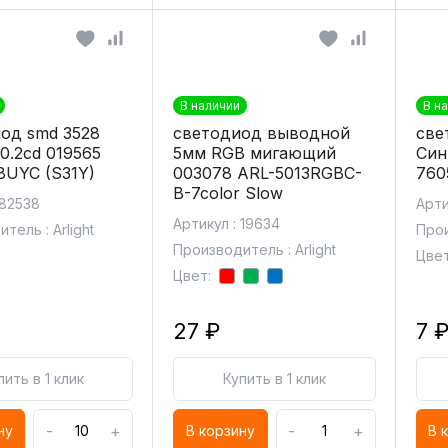
В наличии
В н
од smd 3528
светодиод выводной
све
0.2cd 019565
5мм RGB мигающий
Син
8UYC (S31Y)
003078 ARL-5013RGBC-
760
B-7color Slow
 82538
Арти
Артикул : 19634
тель : Arlight
Прои
Производитель : Arlight
Цвет
Цвет:
27 ₽
7 
пить в 1 клик
Купить в 1 клик
-
+
-
+
ну
В корзину
В 