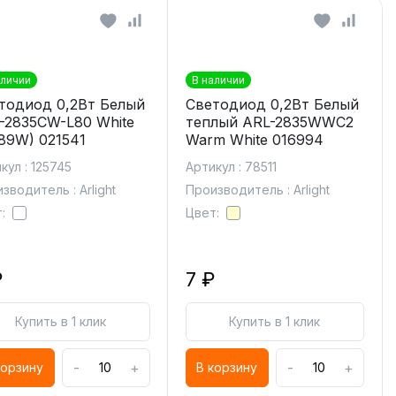
аличии
В наличии
тодиод 0,2Вт Белый
Светодиод 0,2Вт Белый
-2835CW-L80 White
теплый ARL-2835WWC2
89W) 021541
Warm White 016994
кул : 125745
Артикул : 78511
зводитель : Arlight
Производитель : Arlight
:
Цвет:
₽
7 ₽
Купить в 1 клик
Купить в 1 клик
-
+
-
+
корзину
В корзину