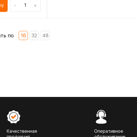
-
+
ну
ть по
16
32
48
Качественная
Оперативное
продукция
обслуживание