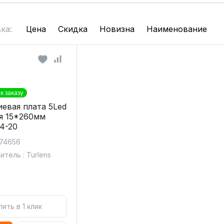
ка:
Цена
Скидка
Новизна
Наименование
к заказу
евая плата 5Led
я 15*260мм
4-20
 74656
тель : Turlens
пить в 1 клик