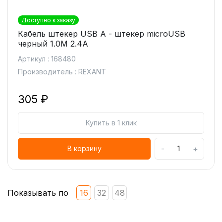
Доступно к заказу
Кабель штекер USB A - штекер microUSB
черный 1.0М 2.4А
Артикул : 168480
Производитель : REXANT
305 ₽
Купить в 1 клик
-
+
В корзину
Показывать по
16
32
48