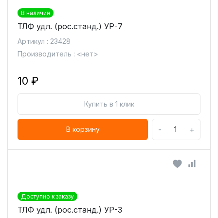
В наличии
ТЛФ удл. (рос.станд.) УР-7
Артикул : 23428
Производитель : <нет>
10 ₽
Купить в 1 клик
-
+
В корзину
Доступно к заказу
ТЛФ удл. (рос.станд.) УР-3