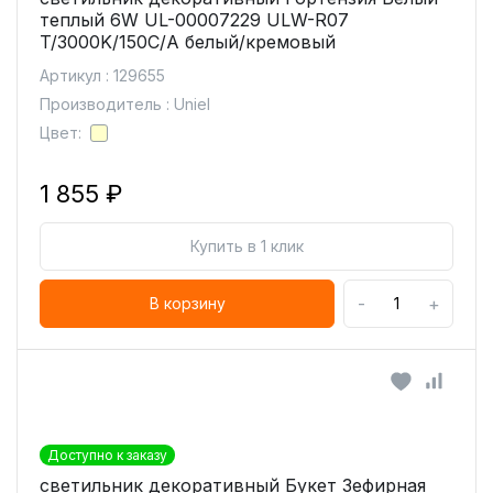
теплый 6W UL-00007229 ULW-R07
T/3000K/150C/A белый/кремовый
Артикул : 129655
Производитель : Uniel
Цвет:
1 855 ₽
Купить в 1 клик
-
+
В корзину
Доступно к заказу
светильник декоративный Букет Зефирная