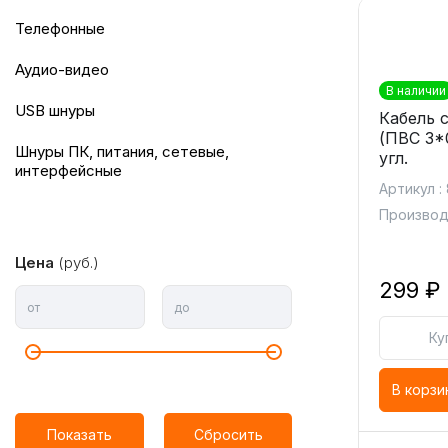
Телефонные
Аудио-видео
В наличии
USB шнуры
Кабель 
(ПВС 3*0
Шнуры ПК, питания, сетевые,
угл.
интерфейсные
Артикул :
Производи
Цена
(руб.)
299 ₽
от
до
Ку
В корзи
Показать
Сбросить