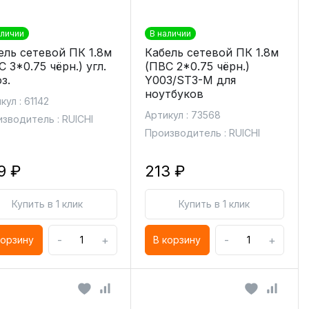
аличии
В наличии
ель сетевой ПК 1.8м
Кабель сетевой ПК 1.8м
 3*0.75 чёрн.) угл.
(ПВС 2*0.75 чёрн.)
з.
Y003/ST3-M для
ноутбуков
кул : 61142
Артикул : 73568
зводитель : RUICHI
Производитель : RUICHI
9 ₽
213 ₽
Купить в 1 клик
Купить в 1 клик
-
+
-
+
корзину
В корзину