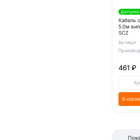
Доступно 
Кабель с
5.0м ви
SCZ
Артикул :
Производи
461 ₽
Ку
В корзи
Пока