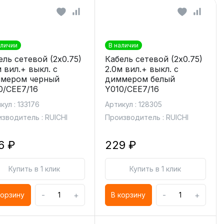
аличии
В наличии
ель сетевой (2х0.75)
Кабель сетевой (2х0.75)
м вил.+ выкл. с
2.0м вил.+ выкл. с
мером черный
диммером белый
0/CEE7/16
Y010/CEE7/16
кул : 133176
Артикул : 128305
зводитель : RUICHI
Производитель : RUICHI
6 ₽
229 ₽
Купить в 1 клик
Купить в 1 клик
-
+
-
+
корзину
В корзину