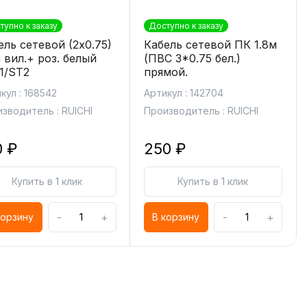
тупно к заказу
Доступно к заказу
ель сетевой (2х0.75)
Кабель сетевой ПК 1.8м
м вил.+ роз. белый
(ПВС 3*0.75 бел.)
1/ST2
прямой.
кул : 168542
Артикул : 142704
зводитель : RUICHI
Производитель : RUICHI
0 ₽
250 ₽
Купить в 1 клик
Купить в 1 клик
-
+
-
+
корзину
В корзину