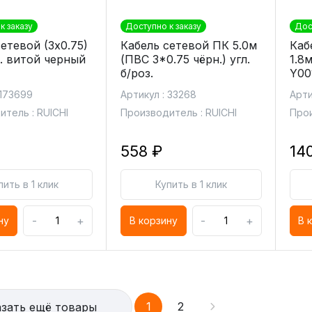
к заказу
Доступно к заказу
Дос
етевой (3х0.75)
Кабель сетевой ПК 5.0м
Каб
л. витой черный
(ПВС 3*0.75 чёрн.) угл.
1.8
б/роз.
Y00
 173699
Артикул : 33268
Арти
тель : RUICHI
Производитель : RUICHI
Прои
558 ₽
14
пить в 1 клик
Купить в 1 клик
-
+
-
+
ну
В корзину
В 
1
2
зать ещё товары