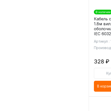
В наличии
Кабель с
1.8м вил
оболочк
IEC 603
Артикул :
Производи
328 ₽
Ку
В корзи