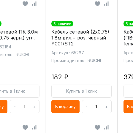
В наличии
В н
сетевой ПК 3.0м
Кабель сетевой (2х0.75)
Каб
.75 чёрн.) угл.
1.8м вил.+ роз. чёрный
(ПВ
Y001/ST2
fem
 62184
Артикул : 65267
Арти
тель : RUICHI
Производитель : RUICHI
Прои
182 ₽
37
пить в 1 клик
Купить в 1 клик
-
+
-
+
ну
В корзину
В 