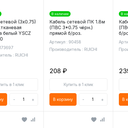
В наличии
В н
етевой (3х0.75)
Кабель сетевой ПК 1.8м
Каб
.тканевая
(ПВС 3*0.75 чёрн.)
(ПВС
а белый YSCZ
прямой б/роз.
б/ро
20
Артикул : 90458
Арти
 173697
Производитель : RUICHI
Прои
тель : RUICHI
208 ₽
23
пить в 1 клик
Купить в 1 клик
-
+
-
+
ну
В корзину
В 