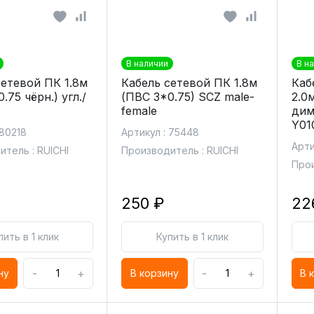
В наличии
В н
сетевой ПК 1.8м
Кабель сетевой ПК 1.8м
Каб
.75 чёрн.) угл./
(ПВС 3*0.75) SCZ male-
2.0
female
дим
Y01
 80218
Артикул : 75448
Арти
тель : RUICHI
Производитель : RUICHI
Прои
250 ₽
22
пить в 1 клик
Купить в 1 клик
-
+
-
+
ну
В корзину
В 