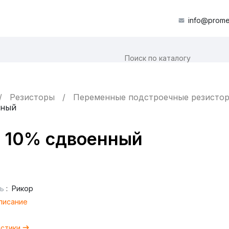
info@prome
Резисторы
Переменные подстроечные резисто
нный
К 10% сдвоенный
ь
:
Рикор
писание
истики