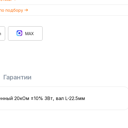
 по подбору
m
MAX
Гарантии
нный 20кОм ±10% 3Вт, вал L-22.5мм