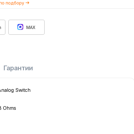
 по подбору
m
MAX
Гарантии
nalog Switch
.8 Ohms