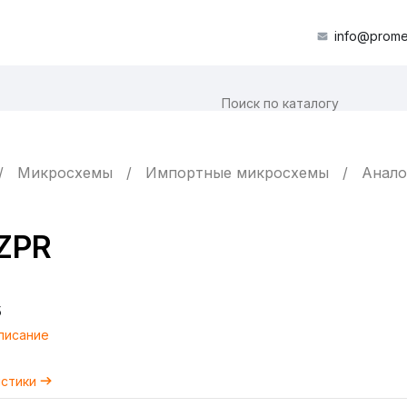
info@prome
Микросхемы
Импортные микросхемы
Анало
ZPR
5
писание
истики