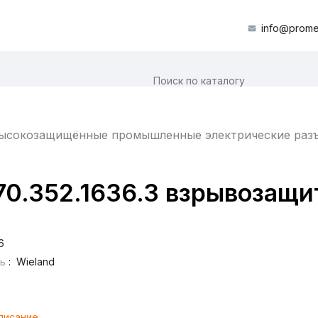
info@prome
ысокозащищённые промышленные электрические раз
70.352.1636.3 взрывозащи
6
ь
:
Wieland
писание