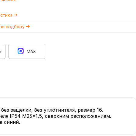
истики
 по подбору
m
MAX
з защелки, без уплотнителя, размер 16.
беля IP54 M25x1,5, сверхним расположением.
а синий.