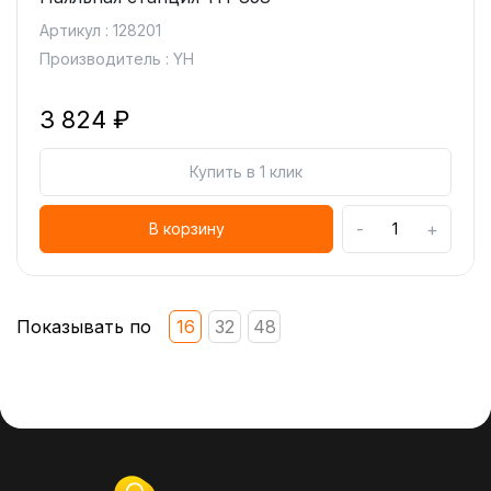
Артикул : 128201
Производитель : YH
3 824 ₽
Купить в 1 клик
-
+
В корзину
Показывать по
16
32
48