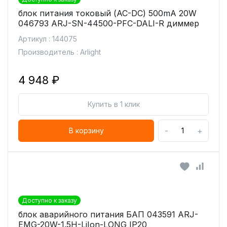
блок питания токовый (AC-DC) 500mA 20W
046793 ARJ-SN-44500-PFC-DALI-R диммер
Артикул : 144075
Производитель : Arlight
4 948 ₽
Купить в 1 клик
-
+
В корзину
Доступно к заказу
блок аварийного питания БАП 043591 ARJ-
EMG-20W-1.5H-LiIon-LONG IP20