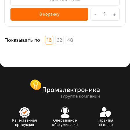
-
+
В корзину
Показывать по
16
32
48
Качественная
Оперативное
Гарантия
продукция
обслуживание
на товар