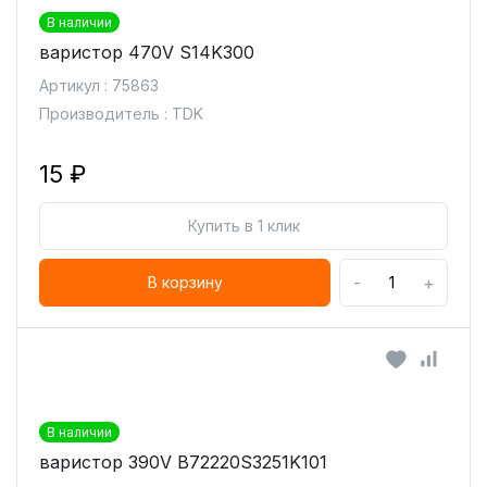
В наличии
варистор 470V S14K300
Артикул : 75863
Производитель : TDK
15 ₽
Купить в 1 клик
-
+
В корзину
В наличии
варистор 390V B72220S3251K101