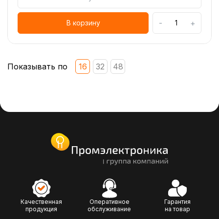
-
+
В корзину
Показывать по
16
32
48
Качественная
Оперативное
Гарантия
продукция
обслуживание
на товар