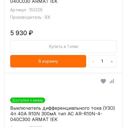
040C030 ARMAT IEK
Артикул : 150226
Производитель : IEK
5 930 ₽
Купить в 1 клик
-
+
В корзину
Доступно к заказу
Выключатель дифференциального тока (УЗО)
4п 40А R10N 300мА тип AC AR-R10N-4-
040C300 ARMAT IEK