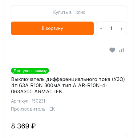
Купить в 1 клик
-
+
В корзину
Доступно к заказу
Выключатель дифференциального тока (УЗО)
4п 63А R10N 300мА тип A AR-R10N-4-
063A300 ARMAT IEK
Артикул : 150231
Производитель : IEK
8 369 ₽