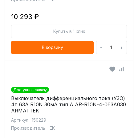
10 293 ₽
Купить в 1 клик
-
+
В корзину
Доступно к заказу
Выключатель дифференциального тока (УЗО)
4п 63А R10N 30мА тип A AR-R10N-4-063A030
ARMAT IEK
Артикул : 150229
Производитель : IEK