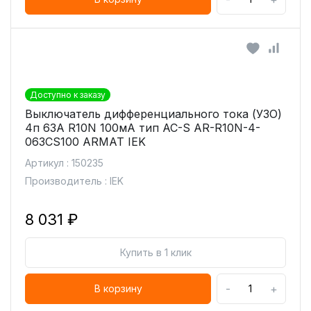
Доступно к заказу
Выключатель дифференциального тока (УЗО)
4п 63А R10N 100мА тип AC-S AR-R10N-4-
063CS100 ARMAT IEK
Артикул : 150235
Производитель : IEK
8 031 ₽
Купить в 1 клик
-
+
В корзину