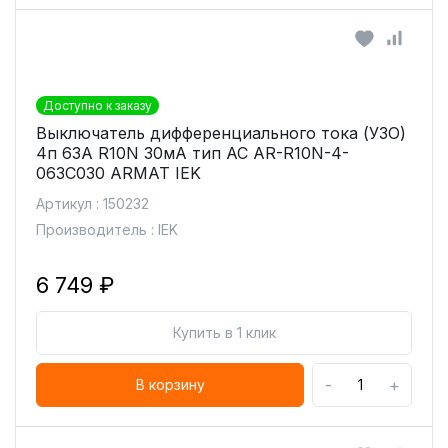
Доступно к заказу
Выключатель дифференциального тока (УЗО)
4п 63А R10N 30мА тип AC AR-R10N-4-
063C030 ARMAT IEK
Артикул : 150232
Производитель : IEK
6 749 ₽
Купить в 1 клик
-
+
В корзину