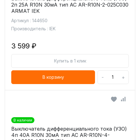
2п 25А R10N 30мА тип AC AR-R10N-2-025C030
ARMAT IEK
Артикул : 144650
Производитель : IEK
3 599 ₽
Купить в 1 клик
-
+
В корзину
В наличии
Выключатель дифференциального тока (УЗО)
4п 40А R10N 30мА тип AC AR-R10N-4-