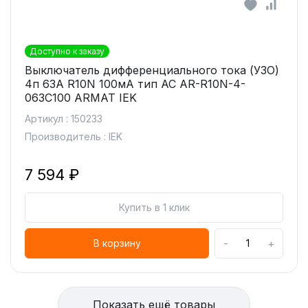
Доступно к заказу
Выключатель дифференциального тока (УЗО)
4п 63А R10N 100мА тип AC AR-R10N-4-
063C100 ARMAT IEK
Артикул : 150233
Производитель : IEK
7 594 ₽
Купить в 1 клик
-
+
В корзину
Показать ещё товары