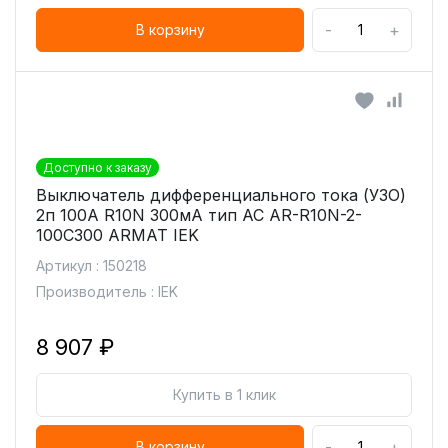
-
+
В корзину
Доступно к заказу
Выключатель дифференциального тока (УЗО)
2п 100А R10N 300мА тип AC AR-R10N-2-
100C300 ARMAT IEK
Артикул : 150218
Производитель : IEK
8 907 ₽
Купить в 1 клик
-
+
В корзину