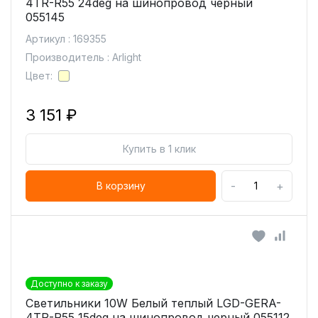
4TR-R55 24deg на шинопровод черный
055145
Артикул : 169355
Производитель : Arlight
Цвет:
3 151 ₽
Купить в 1 клик
-
+
В корзину
Доступно к заказу
Светильники 10W Белый теплый LGD-GERA-
4TR-R55 15deg на шинопровод черный 055112