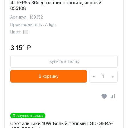
4TR-R55 36deg на шинопровод черный
055108
Артикул : 169352
Производитель : Arlight
Цвет:
3 151 ₽
Купить в 1 клик
-
+
В корзину
Доступно к заказу
Светильники 10W Белый теплый LGD-GERA-