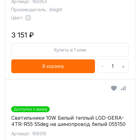
Артикул : 169353
Производитель : Arlight
Цвет:
3 151 ₽
Купить в 1 клик
-
+
В корзину
Доступно к заказу
Светильники 10W Белый теплый LGD-GERA-
4TR-R55 55deg на шинопровод белый 055150
Артикул : 169319