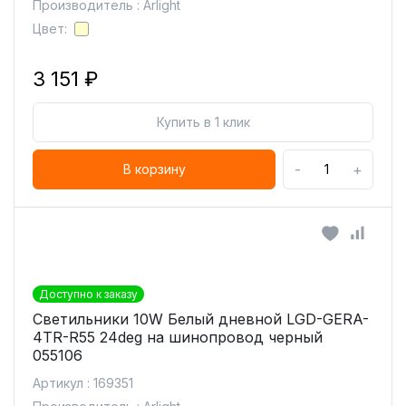
Производитель : Arlight
Цвет:
3 151 ₽
Купить в 1 клик
-
+
В корзину
Доступно к заказу
Светильники 10W Белый дневной LGD-GERA-
4TR-R55 24deg на шинопровод черный
055106
Артикул : 169351