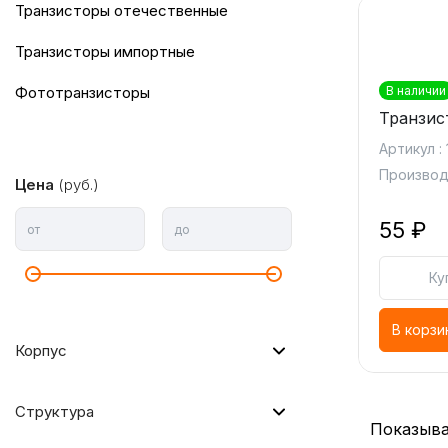
Транзисторы отечественные
Транзисторы импортные
Фототранзисторы
В наличии
Транзис
Артикул :
Производ
Цена
(руб.)
55 ₽
от
до
Ку
В корзи
Корпус
Структура
Показыва