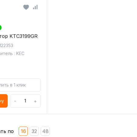
тор KTC3199GR
 122353
итель : KEC
пить в 1 клик
-
+
ну
ть по
16
32
48