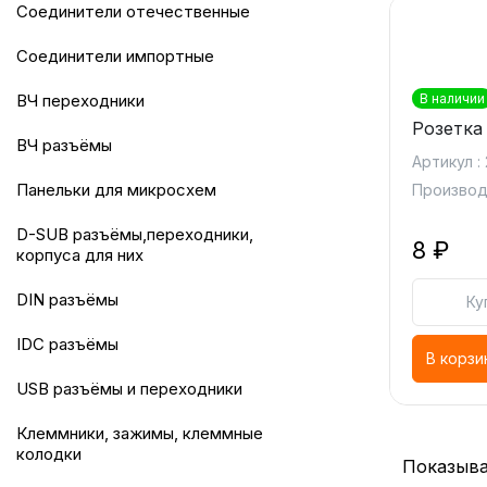
Соединители отечественные
Соединители импортные
ВЧ переходники
В наличии
Розетка
ВЧ разъёмы
Артикул :
Панельки для микросхем
Производ
D-SUB разъёмы,переходники,
8 ₽
корпуса для них
DIN разъёмы
Ку
IDC разъёмы
В корзи
USB разъёмы и переходники
Клеммники, зажимы, клеммные
колодки
Показыва