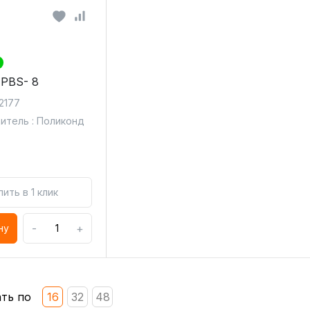
 PBS- 8
 2177
итель : Поликонд
пить в 1 клик
-
+
ну
ть по
16
32
48