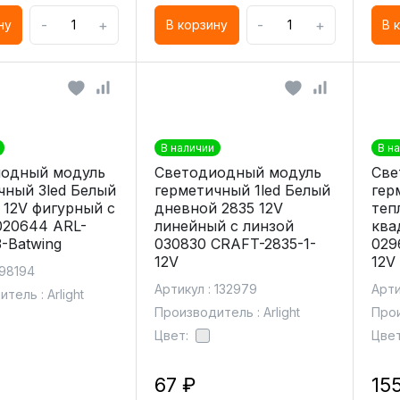
-
+
-
+
ну
В корзину
В 
В наличии
В н
одный модуль
Светодиодный модуль
Све
чный 3led Белый
герметичный 1led Белый
гер
 12V фигурный с
дневной 2835 12V
теп
020644 ARL-
линейный с линзой
ква
-Batwing
030830 CRAFT-2835-1-
029
12V
12V
 98194
Артикул : 132979
Арти
тель : Arlight
Производитель : Arlight
Прои
Цвет:
Цвет
67 ₽
15