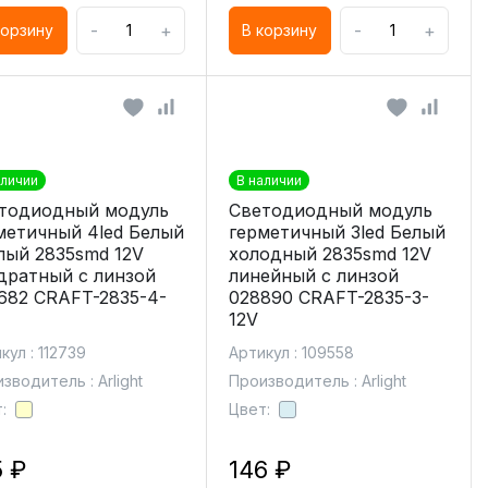
-
+
-
+
корзину
В корзину
аличии
В наличии
тодиодный модуль
Светодиодный модуль
метичный 4led Белый
герметичный 3led Белый
лый 2835smd 12V
холодный 2835smd 12V
дратный с линзой
линейный с линзой
682 CRAFT-2835-4-
028890 CRAFT-2835-3-
12V
кул : 112739
Артикул : 109558
зводитель : Arlight
Производитель : Arlight
:
Цвет:
5 ₽
146 ₽