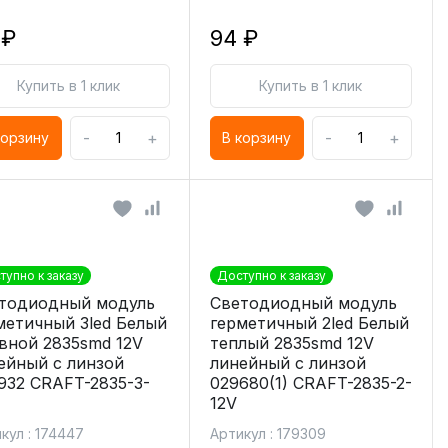
 ₽
94 ₽
Купить в 1 клик
Купить в 1 клик
-
+
-
+
корзину
В корзину
тупно к заказу
Доступно к заказу
тодиодный модуль
Светодиодный модуль
метичный 3led Белый
герметичный 2led Белый
вной 2835smd 12V
теплый 2835smd 12V
ейный с линзой
линейный с линзой
932 CRAFT-2835-3-
029680(1) CRAFT-2835-2-
12V
кул : 174447
Артикул : 179309