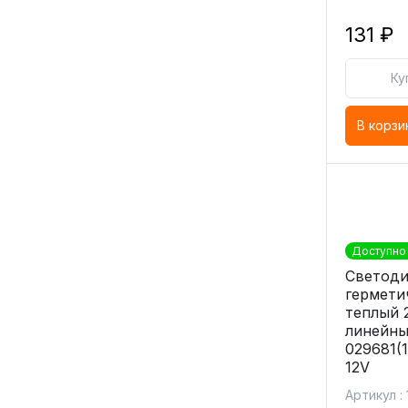
131 ₽
Ку
В корзи
Доступно 
Светоди
гермети
теплый 
линейны
029681(
12V
Артикул :