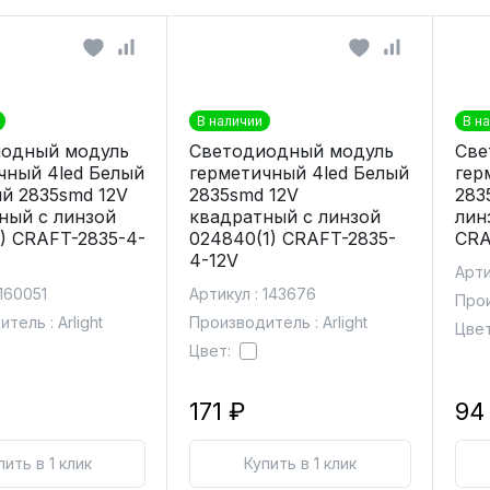
В наличии
В н
одный модуль
Светодиодный модуль
Све
чный 4led Белый
герметичный 4led Белый
гер
й 2835smd 12V
2835smd 12V
283
ный с линзой
квадратный с линзой
лин
1) CRAFT-2835-4-
024840(1) CRAFT-2835-
CRA
4-12V
Арти
 160051
Артикул : 143676
Прои
тель : Arlight
Производитель : Arlight
Цвет
Цвет:
171 ₽
94
пить в 1 клик
Купить в 1 клик