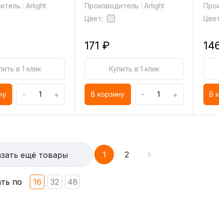
тель : Arlight
Производитель : Arlight
Прои
Цвет:
Цвет
171 ₽
14
пить в 1 клик
Купить в 1 клик
-
+
-
+
ну
В корзину
В 
1
2
зать ещё товары
ть по
16
32
48