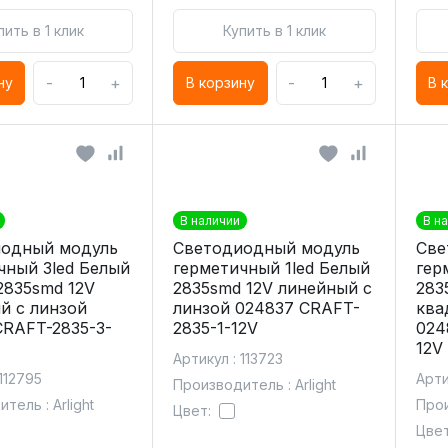
пить в 1 клик
Купить в 1 клик
-
+
-
+
ну
В корзину
В 
В наличии
В н
одный модуль
Светодиодный модуль
Све
чный 3led Белый
герметичный 1led Белый
гер
2835smd 12V
2835smd 12V линейный с
283
й с линзой
линзой 024837 CRAFT-
ква
CRAFT-2835-3-
2835-1-12V
024
12V
Артикул : 113723
 112795
Арти
Производитель : Arlight
тель : Arlight
Прои
Цвет:
Цвет