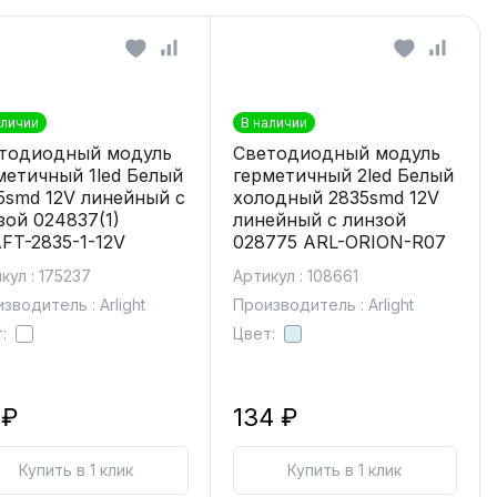
аличии
В наличии
тодиодный модуль
Светодиодный модуль
метичный 1led Белый
герметичный 2led Белый
5smd 12V линейный с
холодный 2835smd 12V
зой 024837(1)
линейный с линзой
FT-2835-1-12V
028775 ARL-ORION-R07
кул : 175237
Артикул : 108661
зводитель : Arlight
Производитель : Arlight
:
Цвет:
 ₽
134 ₽
Купить в 1 клик
Купить в 1 клик