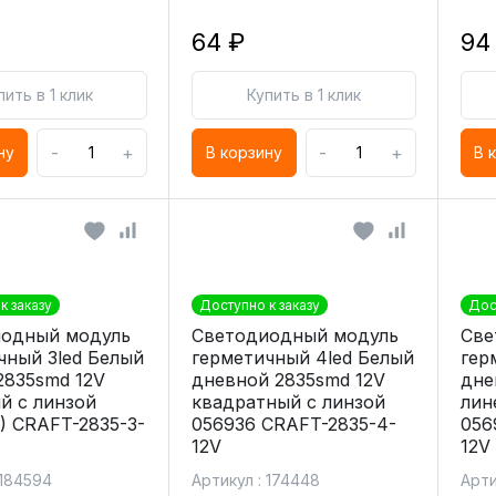
64 ₽
94
пить в 1 клик
Купить в 1 клик
-
+
-
+
ну
В корзину
В 
к заказу
Доступно к заказу
Дос
одный модуль
Светодиодный модуль
Све
чный 3led Белый
герметичный 4led Белый
гер
2835smd 12V
дневной 2835smd 12V
дне
й с линзой
квадратный с линзой
лин
1) CRAFT-2835-3-
056936 CRAFT-2835-4-
056
12V
12V
 184594
Артикул : 174448
Арти