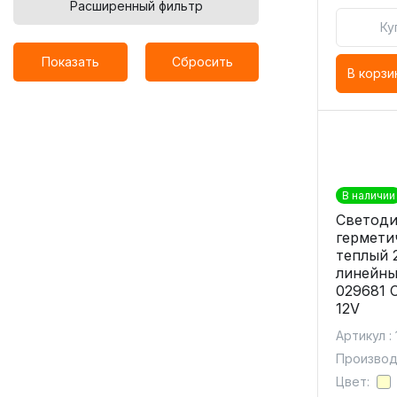
Расширенный фильтр
Ку
Показать
Сбросить
В корзи
В наличии
Светоди
гермети
теплый 
линейны
029681 
12V
Артикул :
Производи
Цвет: