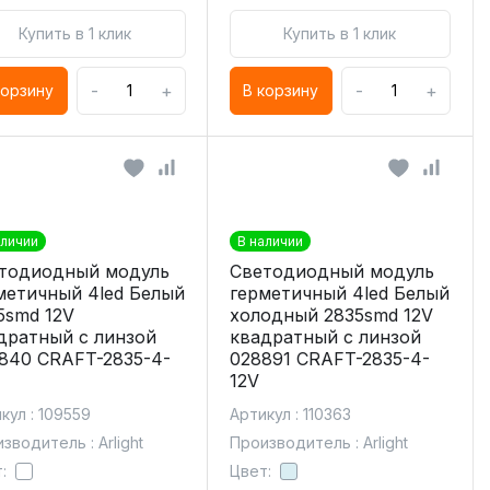
Купить в 1 клик
Купить в 1 клик
-
+
-
+
корзину
В корзину
аличии
В наличии
тодиодный модуль
Светодиодный модуль
метичный 4led Белый
герметичный 4led Белый
5smd 12V
холодный 2835smd 12V
дратный с линзой
квадратный с линзой
840 CRAFT-2835-4-
028891 CRAFT-2835-4-
12V
кул : 109559
Артикул : 110363
зводитель : Arlight
Производитель : Arlight
:
Цвет: