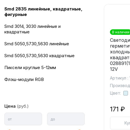
smd 2835 линейные, квадратные,
фигурные
smd 3014, 3030 линейные и
квадратные
В наличии
Светоди
smd 5050,5730,5630 линейные
гермети
холодны
smd 5050,5730,5630 квадратные
квадрат
028891(
пиксели круглые 5-12мм
12V
Артикул :
Флэш-модули RGB
Производи
Цвет:
Цена
(руб.)
171 ₽
от
до
Ку