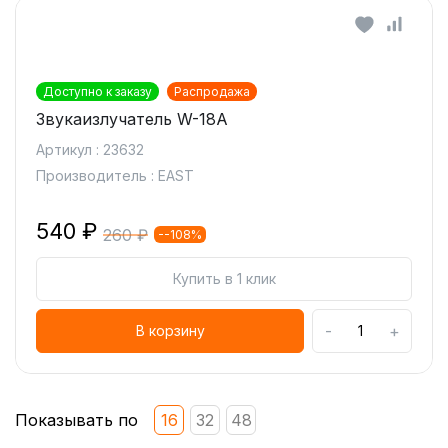
Доступно к заказу
Распродажа
Звукаизлучатель W-18A
Артикул : 23632
Производитель : EAST
540 ₽
260 ₽
--108%
Купить в 1 клик
-
+
В корзину
Показывать по
16
32
48