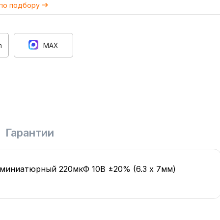
 по подбору
m
MAX
Гарантии
миниатюрный 220мкФ 10В ±20% (6.3 х 7мм)