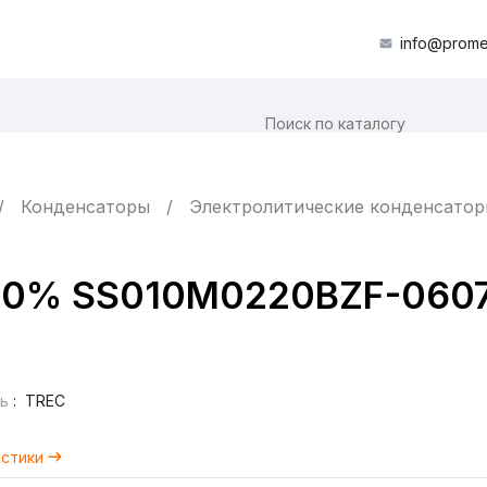
info@prome
Конденсаторы
Электролитические конденсато
 20% SS010M0220BZF-060
ь
:
TREC
истики