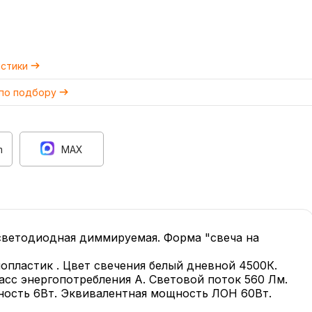
истики
 по подбору
m
MAX
етодиодная диммируемая. Форма "свеча на
опластик . Цвет свечения белый дневной 4500К.
ласс энергопотребления А. Световой поток 560 Лм.
ность 6Вт. Эквивалентная мощность ЛОН 60Вт.