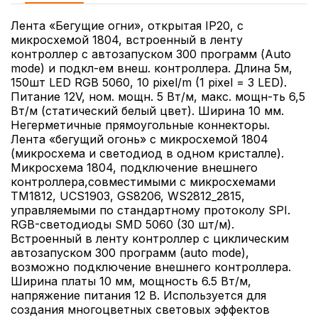
Лента «Бегущие огни», открытая IP20, с
микросхемой 1804, встроенный в ленту
контроллер с автозапуском 300 программ (Auto
mode) и подкл-ем внеш. контроллера. Длина 5м,
150шт LED RGB 5060, 10 pixel/m (1 pixel = 3 LED).
Питание 12V, ном. мощн. 5 Вт/м, макс. мощн-ть 6,5
Вт/м (статический белый цвет). Ширина 10 мм.
Негерметичные прямоугольные коннекторы.
Лента «бегущий огонь» с микросхемой 1804
(микросхема и светодиод в одном кристалле).
Микросхема 1804, подключение внешнего
контроллера,совместимыми c микросхемами
TM1812, UCS1903, GS8206, WS2812_2815,
управляемыми по стандартному протоколу SPI.
RGB-светодиоды SMD 5060 (30 шт/м).
Встроенный в ленту контроллер с циклическим
автозапуском 300 программ (auto mode),
возможно подключение внешнего контроллера.
Ширина платы 10 мм, мощность 6.5 Вт/м,
напряжение питания 12 В. Используется для
создания многоцветных световых эффектов