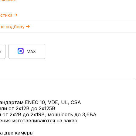
истики
 по подбору
m
MAX
андартам ENEC 10, VDE, UL, CSA
ли от 2х12В до 2х125В
 от 2х2В до 2х19В, мощность до 3,6ВА
ния изготавливаются на заказ
на две камеры