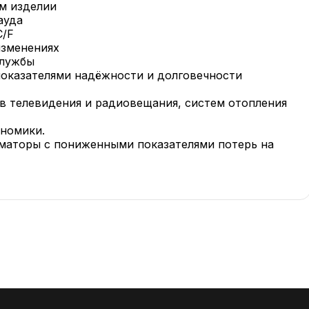
ом изделии
ауда
C/F
изменениях
службы
показателями надёжности и долговечности
тв телевидения и радиовещания, систем отопления
ономики.
маторы с пониженными показателями потерь на