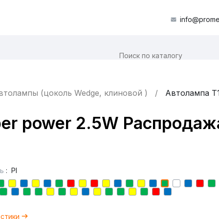
info@prome
втолампы (цоколь Wedge, клиновой )
Автолампа T1
per power 2.5W Распродаж
ь
:
PI
истики