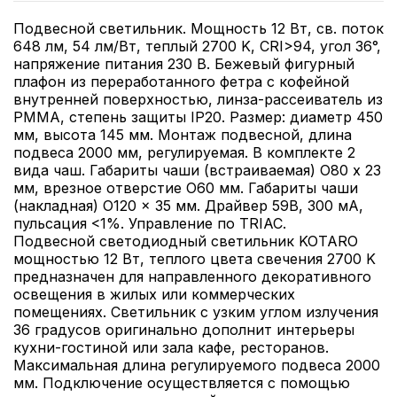
Подвесной светильник. Мощность 12 Вт, св. поток
648 лм, 54 лм/Вт, теплый 2700 K, CRI>94, угол 36°,
напряжение питания 230 В. Бежевый фигурный
плафон из переработанного фетра с кофейной
внутренней поверхностью, линза-рассеиватель из
PMMA, степень защиты IP20. Размер: диаметр 450
мм, высота 145 мм. Монтаж подвесной, длина
подвеса 2000 мм, регулируемая. В комплекте 2
вида чаш. Габариты чаши (встраиваемая) O80 х 23
мм, врезное отверстие O60 мм. Габариты чаши
(накладная) O120 x 35 мм. Драйвер 59В, 300 мА,
пульсация <1%. Управление по TRIAC.
Подвесной светодиодный светильник KOTARO
мощностью 12 Вт, теплого цвета свечения 2700 K
предназначен для направленного декоративного
освещения в жилых или коммерческих
помещениях. Светильник с узким углом излучения
36 градусов оригинально дополнит интерьеры
кухни-гостиной или зала кафе, ресторанов.
Максимальная длина регулируемого подвеса 2000
мм. Подключение осуществляется с помощью