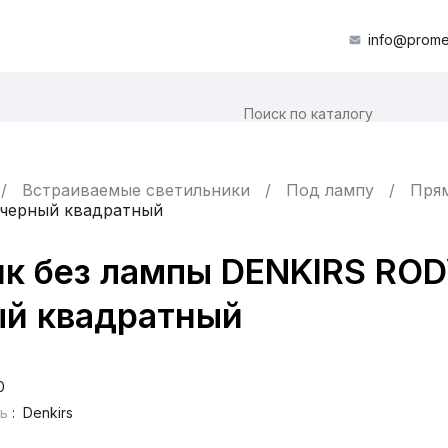
info@prome
Встраиваемые светильники
Под лампу
Пря
черный квадратный
ик без лампы DENKIRS RO
ый квадратный
0
ь
:
Denkirs