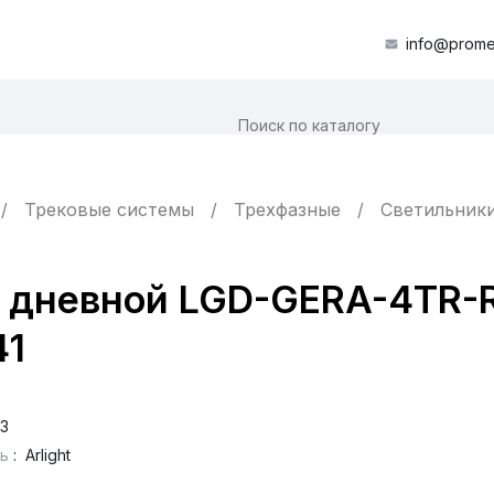
info@prome
Трековые системы
Трехфазные
Светильник
 дневной LGD-GERA-4TR-R
41
3
ь
:
Arlight