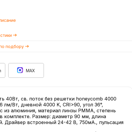
писание
истики
 по подбору
m
MAX
ь 40Вт, св. поток без решетки honeycomb 4000
 лм/Вт, дневной 4000 K, CRI>90, угол 36°,
ус из алюминия, материал линзы PMMA, степень
в комплекте. Размер: диаметр 90 мм, длина
й. Драйвер встроенный 24-42 В, 750мА., пульсация