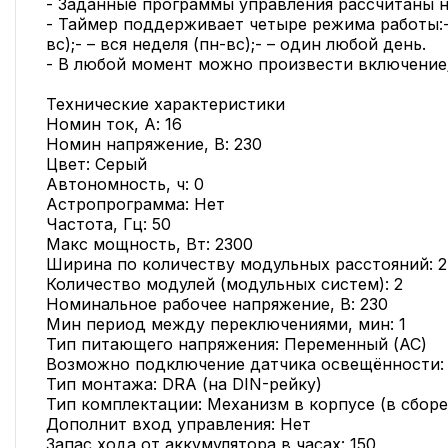
- Заданные программы управления рассчитаны н
- Таймер поддерживает четыре режима работы:- –
вс);- – вся неделя (пн-вс);- – один любой день.
- В любой момент можно произвести включение
Технические характеристики
Номин ток, А: 16
Номин напряжение, В: 230
Цвет: Серый
Автономность, ч: 0
Астропрограмма: Нет
Частота, Гц: 50
Макс мощность, Вт: 2300
Ширина по количеству модульных расстояний: 2
Количество модулей (модульных систем): 2
Номинальное рабочее напряжение, В: 230
Мин период между переключениями, мин: 1
Тип питающего напряжения: Переменный (AC)
Возможно подключение датчика освещённости:
Тип монтажа: DRA (на DIN-рейку)
Тип комплектации: Механизм в корпусе (в сборе
Дополнит вход управления: Нет
Запас хода от аккумулятора в часах: 150