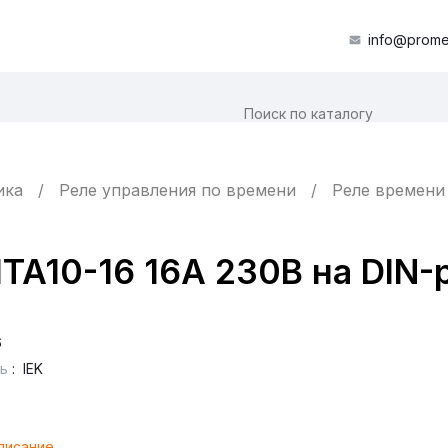
info@prome
ика
Реле управления по времени
Реле времени
A10-16 16А 230В на DIN-р
6
ь
:
IEK
писание