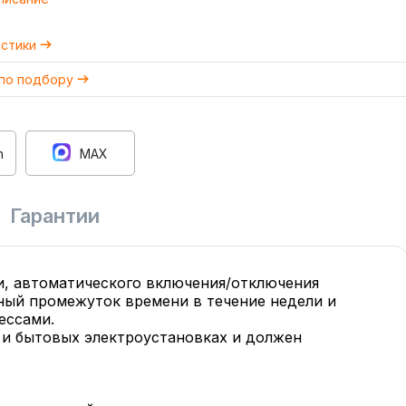
истики
 по подбору
m
MAX
Гарантии
и, автоматического включения/отключения
ный промежуток времени в течение недели и
ессами.
и бытовых электроустановках и должен