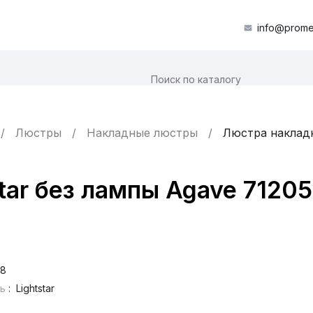
info@prome
Люстры
Накладные люстры
Люстра накладн
tar без лампы Agave 7120
88
ь
:
Lightstar