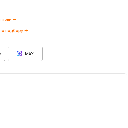
истики
 по подбору
m
MAX