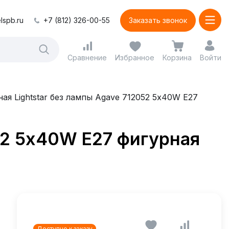
lspb.ru
+7 (812) 326-00-55
Заказать звонок
Сравнение
Избранное
Корзина
Войти
ая Lightstar без лампы Agave 712052 5х40W E27
52 5х40W E27 фигурная
Доступно к заказу