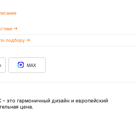
писание
истики
 по подбору
m
MAX
K – это гармоничный дизайн и европейский
тельная цена.