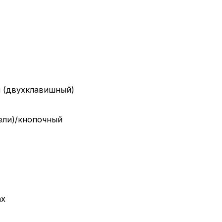
й (двухклавишный)
ели)/кнопочный
ах