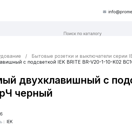
info@prome
удование
Бытовые розетки и выключатели серии I
вишный с подсветкой IEK BRITE BR-V20-1-10-K02 ВС1
ый двухклавишный с подсв
БрЧ черный
66
ь
:
IEK