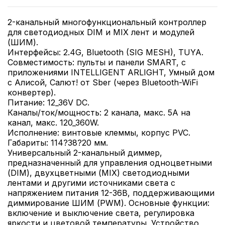
2-канальный многофункциональный контроллер
для светодиодных DIM и MIX лент и модулей
(ШИМ).
Интерфейсы: 2.4G, Bluetooth (SIG MESH), TUYA.
Совместимость: пульты и панели SMART, с
приложениями INTELLIGENT ARLIGHT, Умный дом
с Алисой, Салют! от Sber (через Bluetooth-WiFi
конвертер).
Питание: 12_36V DC.
Каналы/ток/мощность: 2 канала, макс. 5A на
канал, макс. 120_360W.
Исполнение: винтовые клеммы, корпус PVC.
Габариты: 114?38?20 мм.
Универсальный 2-канальный диммер,
предназначенный для управления одноцветными
(DIM), двухцветными (MIX) светодиодными
лентами и другими источниками света с
напряжением питания 12-36В, поддерживающими
диммирование ШИМ (PWM). Основные функции:
включение и выключение света, регулировка
яркости и цветовой температуры. Устройство