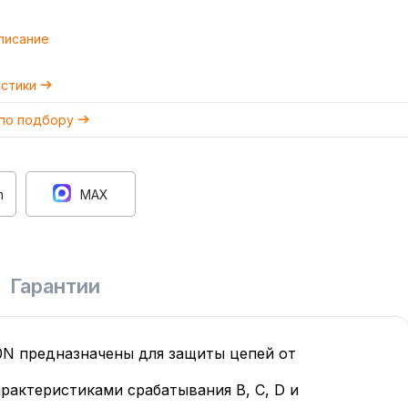
писание
истики
 по подбору
m
MAX
Гарантии
N предназначены для защиты цепей от
рактеристиками срабатывания B, C, D и