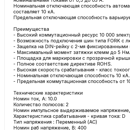
номинальными токами от 0,5 до 63 А.
Номинальная отключающая способность автом
составляет 10 кА.
Предельная отключающая способность варьирует
Преимущества
- Высокий коммутационный ресурс 10 000 элект
- Возможность подключения шин типа FORK с л
- Защелка на DIN-рейку с 2-мя фиксированными
- Максимальный момент затяжки клемм до 5 Нм
- Площадка для маркировки с прозрачной крыш
- Полное соответствие директиве ROHS.
- Высокая скорость срабатывания - класс токоог
- Номинальная отключающая способность 10 кА.
- Предельная коммутационная способность от 10
Технические характеристики
Номин ток, А: 10.0
Количество полюсов: 2
Номин импульсное выдерживаемое напряжение, 
Характеристика срабатывания - кривая тока: D
Тип напряжения : Переменный (AC)
Номин раб напряжение, В: 400