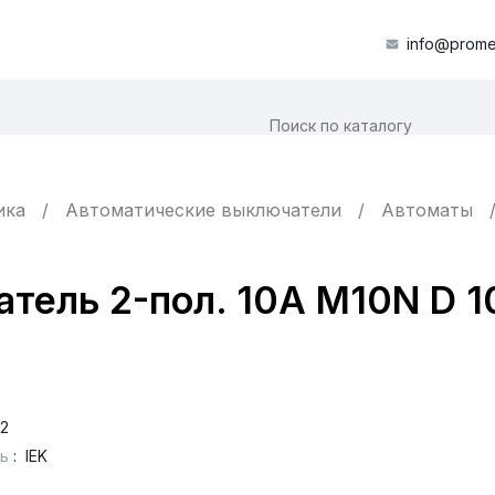
info@prome
ика
Автоматические выключатели
Автоматы
тель 2-пол. 10А M10N D 
2
ь
:
IEK