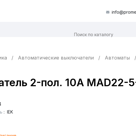
info@prome
ика
Автоматические выключатели
Автоматы
тель 2-пол. 10А MAD22-5
4
ь
:
IEK
писание