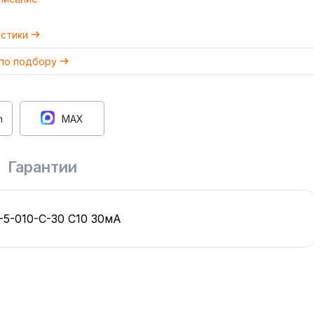
истики
 по подбору
m
MAX
Гарантии
5-010-C-30 C10 30мА